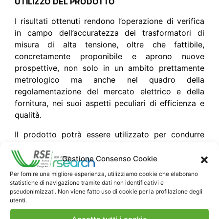
UTILIZZO DEL PRODOTTO
I risultati ottenuti rendono l’operazione di verifica
in campo dell’accuratezza dei trasformatori di
misura di alta tensione, oltre che fattibile,
concretamente proponibile e aprono nuove
prospettive, non solo in un ambito prettamente
metrologico ma anche nel quadro della
regolamentazione del mercato elettrico e della
fornitura, nei suoi aspetti peculiari di efficienza e
qualità.
Il prodotto potrà essere utilizzato per condurre
campagne di misure in campo, avviandone
l’applicazione in impianti in cui si profilano
Gestione Consenso Cookie
esigenze concrete di verifica. In questo modo si
Per fornire una migliore esperienza, utilizziamo cookie che elaborano
potranno fornire risultati concreti all’intera filiera
statistiche di navigazione tramite dati non identificativi e
pseudonimizzati. Non viene fatto uso di cookie per la profilazione degli
elettrica (Produttori, TSO, DSO e Regolatori), per
utenti.
valutare l’affidabilità delle misure effettuate sulla
rete T&D, con possibili ricadute a livello regolatorio