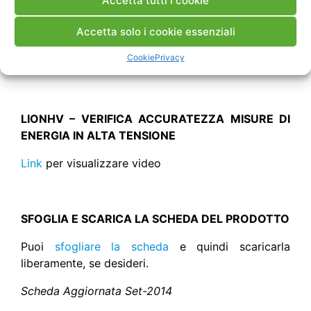
Accetta tutti i cookie
e normativo, sia nazionale che internazionale,
tenendo presente il dibattito in corso in ambito UE
Accetta solo i cookie essenziali
sull’estensione della MID (
Measurement
Cookie
Privacy
Instruments Directive
) ai trasformatori di misura.
LIONHV – VERIFICA ACCURATEZZA MISURE DI
ENERGIA IN ALTA TENSIONE
Link
per visualizzare video
SFOGLIA E SCARICA LA SCHEDA DEL PRODOTTO
Puoi
sfogliare la scheda
e quindi scaricarla
liberamente, se desideri.
Scheda Aggiornata Set-2014