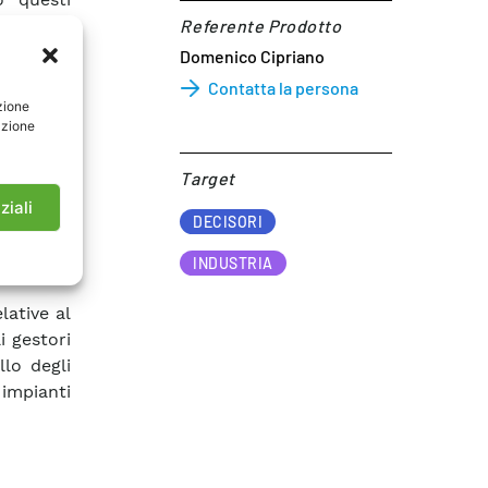
 auspica
Referente Prodotto​
ne delle
Domenico Cipriano
ovrebbero
Contatta la persona
ntrodotto
zione
azione
i Milano,
tre alla
Target​
rumento
ziali
to degli
DECISORI
INDUSTRIA
lative al
i gestori
llo degli
impianti