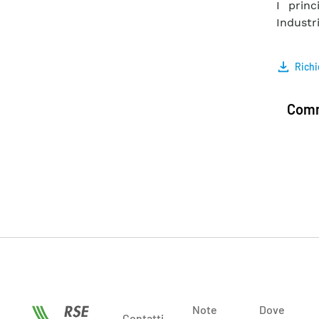
I princ
Industri
Richi
Comm
Note
Dove
Contatti