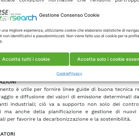
ti non più applicabili, il presente aggiornamento si
essere utile ad un progresso armonico della gestio
Gestione Consenso Cookie
ni industriali nel Paese. Le indicazioni ivi espresse d
e forma attraverso il ‘Manuale di Gestione’, strumento i
e una migliore esperienza, utilizziamo cookie che elaborano statistiche di naviga
ti non identificativi e pseudonimizzati. Non viene fatto uso di cookie per la profil
nni fa dalla collaborazione tra l’allora CISE ed il PMIP d
i.
è dimostrato uno strumento molto utile nel tempo. Ol
ità di ottemperanza alla Legge, questo è uno st
Accetta tutti i cookie
Accetta solo i cookie essen
ico anche a livello centrale per ottimizzare l’impat
i e disegnare le strategie di domani.
Cookie
Privacy
AZIONI
mento è utile per fornire linee guide di buona tecnica re
aggio e diffusione dei valori di emissione determinati da
anti industriali; ciò va a supporto non solo del contro
i ma anche della pianificazione e gestione di nuovi 
ali per favorire la decarbonizzazione e la sostenibilità.
ZATORI