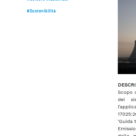
#Sostenibilità
DESCRI
Scopo d
dei si
l’appli
17025:2
‘Guida 
Emissio
delle 