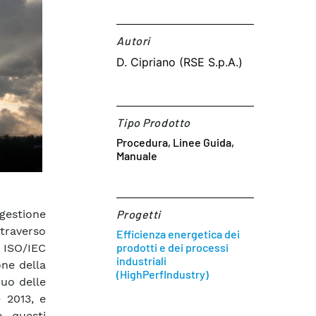
Autori​
D. Cipriano (RSE S.p.A.)
Tipo Prodotto
Procedura, Linee Guida,
Manuale
gestione
Progetti
raverso
Efficienza energetica dei
prodotti e dei processi
 ISO/IEC
industriali
one della
(HighPerfIndustry)
nuo delle
 2013, e
o questi