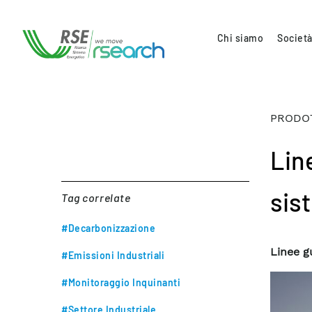
Chi siamo
Società
PRODOT
Lin
sis
Tag correlate
#Decarbonizzazione
Linee g
#Emissioni Industriali
#Monitoraggio Inquinanti
#Settore Industriale