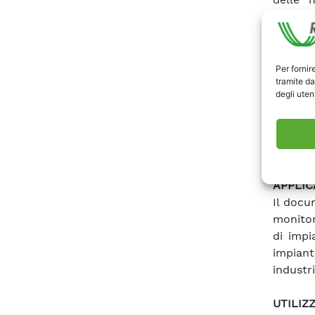
documen
possa 
emissio
prender
Per fornir
tramite da
molti a
degli utent
che si 
necess
strateg
impiant
APPLIC
Il docu
monitor
di impi
impiant
industri
UTILIZ