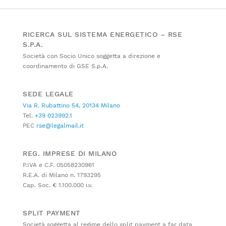
RICERCA SUL SISTEMA ENERGETICO – RSE
S.P.A.
Società con Socio Unico soggetta a direzione e
coordinamento di GSE S.p.A.
SEDE LEGALE
Via R. Rubattino 54, 20134 Milano
Tel.
+39 023992.1
PEC
rse@legalmail.it
REG. IMPRESE DI MILANO
P.IVA e C.F. 05058230961
R.E.A. di Milano n. 1793295
Cap. Soc. € 1.100.000 i.v.
SPLIT PAYMENT
Società soggetta al regime dello split payment a far data