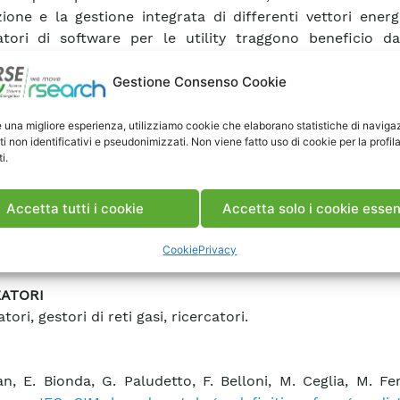
azione e la gestione integrata di differenti vettori energe
atori di software per le utility traggono beneficio d
, poiché facilita la gestione di interrogazioni congiunt
i a diversi vettori energetici mediante tecniche di feder
Gestione Consenso Cookie
 dati semantici.”
e una migliore esperienza, utilizziamo cookie che elaborano statistiche di naviga
ti non identificativi e pseudonimizzati. Non viene fatto uso di cookie per la profil
AZIONI
i.
entazione semantica delle reti del gas che permette l’ut
ni di gestione dati analoghe a quelle sviluppate per
Accetta tutti i cookie
Accetta solo i cookie essen
iche nel formato CIM. Rappresentazione integrata de
iche di diversi vettori (es. elettricità, teleriscaldamen
Cookie
Privacy
 di funzioni per la gestione di sistemi energetici integrati
ZATORI
atori, gestori di reti gasi, ricercatori.
an, E. Bionda, G. Paludetto, F. Belloni, M. Ceglia, M. Fer