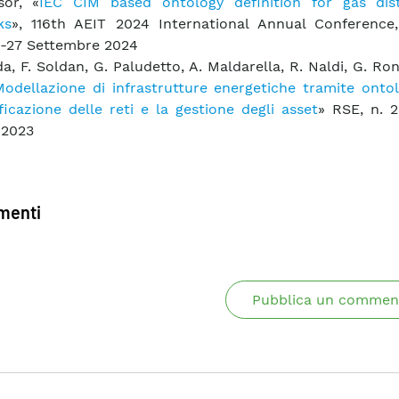
sor, «
IEC CIM based ontology definition for gas dist
ks
», 116th AEIT 2024 International Annual Conference,
25-27 Settembre 2024
a, F. Soldan, G. Paludetto, A. Maldarella, R. Naldi, G. Ronc
Modellazione di infrastrutture energetiche tramite onto
ificazione delle reti e la gestione degli asset
» RSE, n. 2
 2023
enti
Pubblica un commen