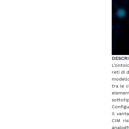
DESCRI
L’ontol
reti di 
modello
tra le 
element
sottotip
Configu
Il vant
CIM ris
analoghe