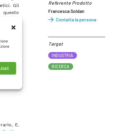
Referente Prodotto​
tici. Gli
Francesca Soldan
a questo
Contatta la persona
e di dati
azione di
zione
Target​
azione
ilizzo di
INDUSTRIA
 le reti
RICERCA
ziali
lle reti
to, gas).
.
rario, E.