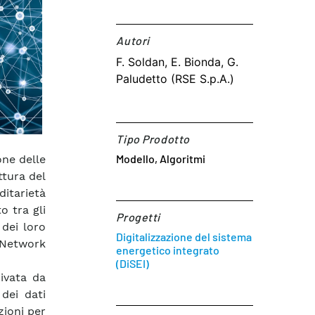
Autori​
F. Soldan, E. Bionda, G.
Paludetto (RSE S.p.A.)
Tipo Prodotto
Modello, Algoritmi
one delle
ttura del
ditarietà
o tra gli
Progetti
 dei loro
Digitalizzazione del sistema
y Network
energetico integrato
(DiSEI)
rivata da
 dei dati
zioni per