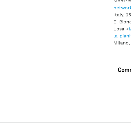
Montre
networ
Italy, 
E. Biond
Losa «
la pian
Milano,
Comm