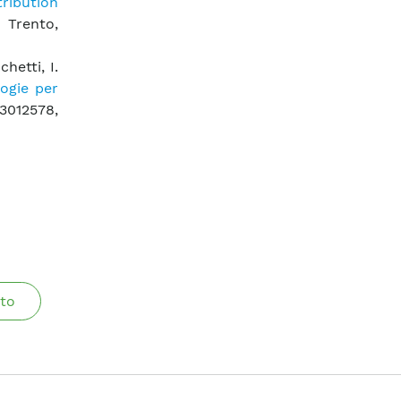
ribution
 Trento,
hetti, I.
logie per
3012578,
to