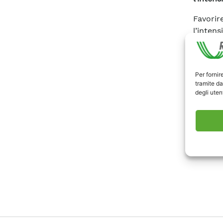
Favorir
l’intens
Per fornir
tramite da
degli utent