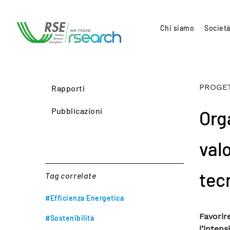
Chi siamo
Società
PROGET
Rapporti
Pubblicazioni
Org
valo
tecn
Tag correlate
#Efficienza Energetica
Favorir
#Sostenibilità
l’intens