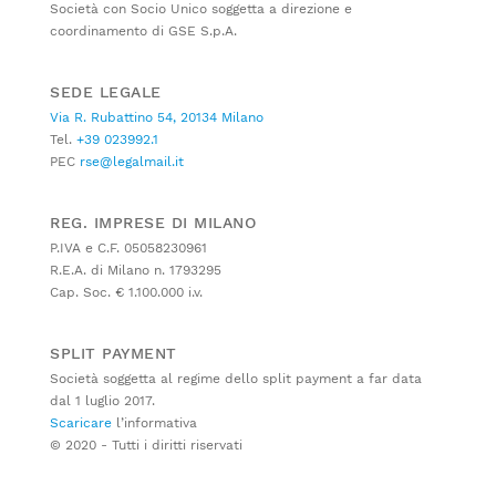
Società con Socio Unico soggetta a direzione e
coordinamento di GSE S.p.A.
SEDE LEGALE
Via R. Rubattino 54, 20134 Milano
Tel.
+39 023992.1
PEC
rse@legalmail.it
REG. IMPRESE DI MILANO
P.IVA e C.F. 05058230961
R.E.A. di Milano n. 1793295
Cap. Soc. € 1.100.000 i.v.
SPLIT PAYMENT
Società soggetta al regime dello split payment a far data
dal 1 luglio 2017.
Scaricare
l’informativa
© 2020 - Tutti i diritti riservati