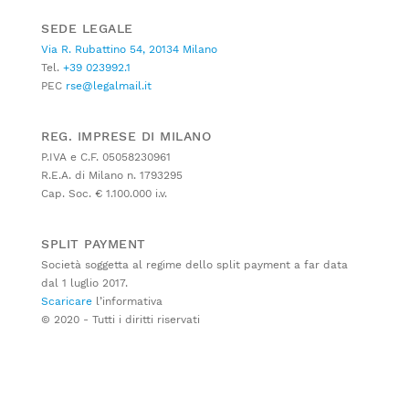
SEDE LEGALE
Via R. Rubattino 54, 20134 Milano
Tel.
+39 023992.1
PEC
rse@legalmail.it
REG. IMPRESE DI MILANO
P.IVA e C.F. 05058230961
R.E.A. di Milano n. 1793295
Cap. Soc. € 1.100.000 i.v.
SPLIT PAYMENT
Società soggetta al regime dello split payment a far data
dal 1 luglio 2017.
Scaricare
l’informativa
© 2020 - Tutti i diritti riservati