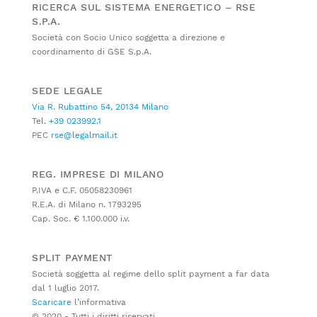
RICERCA SUL SISTEMA ENERGETICO – RSE
S.P.A.
Società con Socio Unico soggetta a direzione e
coordinamento di GSE S.p.A.
SEDE LEGALE
Via R. Rubattino 54, 20134 Milano
Tel.
+39 023992.1
PEC
rse@legalmail.it
REG. IMPRESE DI MILANO
P.IVA e C.F. 05058230961
R.E.A. di Milano n. 1793295
Cap. Soc. € 1.100.000 i.v.
SPLIT PAYMENT
Società soggetta al regime dello split payment a far data
dal 1 luglio 2017.
Scaricare
l’informativa
© 2020 - Tutti i diritti riservati