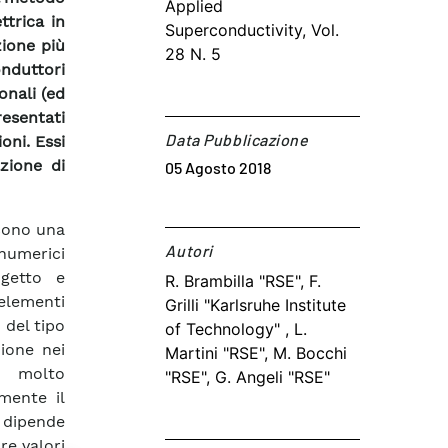
Applied
trica in
Superconductivity, Vol.
ione più
28 N. 5
nduttori
onali (ed
resentati
Data Pubblicazione
oni. Essi
zione di
05 Agosto 2018
scono una
Autori​
 numerici
ogetto e
R. Brambilla "RSE", F.
 elementi
Grilli "Karlsruhe Institute
 del tipo
of Technology" , L.
zione nei
Martini "RSE", M. Bocchi
re molto
"RSE", G. Angeli "RSE"
mente il
 dipende
re valori