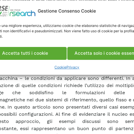
mente irregolari (specialmente nella regione dei bas
Gestione Consenso Cookie
i) indebolendo significativamente l’affidabilità della solu
 proposto consiste nel separare il modello di una 
e una migliore esperienza, utilizziamo cookie che elaborano statistiche di naviga
ica in due parti, dove il campo magnetico è calcolat
ti non identificativi e pseudonimizzati. Non viene fatto uso di cookie per la profil
zione più appropriata: la
H
-formulation nella parte con
i.
nduttori e la
A
-formulation nella parte contenente i co
zionali (ed eventualmente i magneti permanenti). L’o
Accetta tutti i cookie
Accetta solo i cookie essen
ale di questo lavoro è determinare e applicare corretta
oni di continuità sul contorno che separa le due reg
Cookie
Privacy
e della posizione di questo contorno – sullo statore o s
acchina – le condizioni da applicare sono differenti. In 
azione di quelle condizioni richiede l’utilizzo dei moltipli
nge che soddisfino le formulazioni delle q
magnetiche nei due sistemi di riferimento, quello fisso e 
ne. In questo articolo sono presentati diversi casi esempl
ossibili configurazioni. Al fine di evidenziare il nucleo e
sto approccio, gli esempi discussi sono sempli
ostante, essi rappresentano un buon punto di partenz