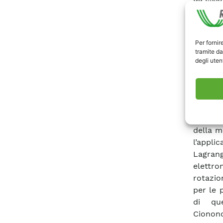
estrema
elettric
metodo
Per fornir
elettr
tramite da
formula
degli utent
superco
conven
princip
condizi
funzion
della m
l’applic
Lagra
elettro
rotazio
per le p
di que
Cionon