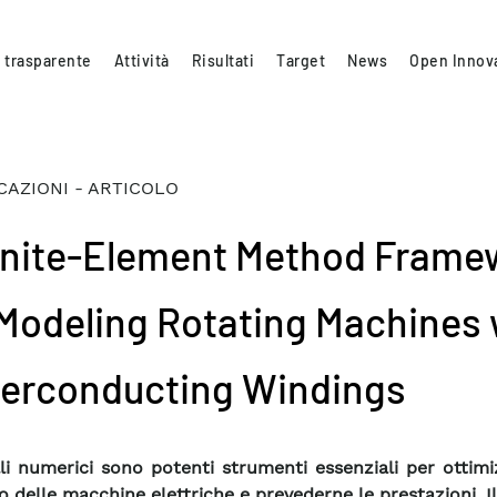
 trasparente
Attività
Risultati
Target
News
Open Innov
CAZIONI - ARTICOLO
inite-Element Method Frame
 Modeling Rotating Machines 
erconducting Windings
li numerici sono potenti strumenti essenziali per ottimi
o delle macchine elettriche e prevederne le prestazioni. 