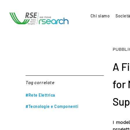
Chi siamo
Società
PUBBLI
A F
for
Tag correlate
#Rete Elettrica
Sup
#Tecnologie e Componenti
I model
progett