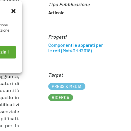
Tipo Pubblicazione
si campi
Articolo
zione. Il
macchina
zione
o con la
azione
tenente i
Progetti
nduttori
Componenti e apparati per
biettivo
le reti (Mat4Grid2018)
ziali
mente le
ioni. In
ul rotore
Target​
aggiunta,
catori di
PRESS & MEDIA
uantità
quello in
RICERCA
ificativi
ssenziale
ficati.
a per la