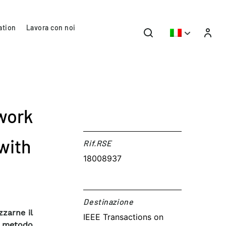
ation
Lavora con noi
work
with
Rif.RSE​
18008937
Destinazione​
zzarne il
IEEE Transactions on
Il metodo