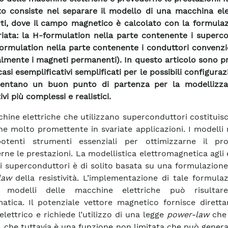
o consiste nel separare il modello di una macchina elet
ti, dove il campo magnetico è calcolato con la formulaz
iata: la H-formulation nella parte contenente i superco
formulation nella parte contenente i conduttori convenzi
lmente i magneti permanenti). In questo articolo sono p
casi esemplificativi semplificati per le possibili configurazi
sentano un buon punto di partenza per la modellizza
ivi più complessi e realistici.
hine elettriche che utilizzano superconduttori costitui
ne molto promettente in svariate applicazioni. I modelli
otenti strumenti essenziali per ottimizzarne il pr
rne le prestazioni. La modellistica elettromagnetica agli
dei superconduttori è di solito basata su una formulazione
law
della resistività. L’implementazione di tale formula
ci modelli delle macchine elettriche può risulta
atica. Il potenziale vettore magnetico fornisce diretta
lettrico e richiede l’utilizzo di una legge
power-law
che
, che tuttavia è una funzione non limitata che può genera