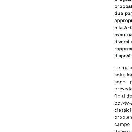
propost
due par
appropr
e la A-
eventua
diversi 
rappre
disposit
Le macc
soluzio
sono p
prevede
finiti 
power-
classi
problem
campo e
da esso