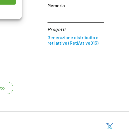
Memoria
 the test
Progetti
Generazione distribuita e
reti attive (RetiAttive013)
to