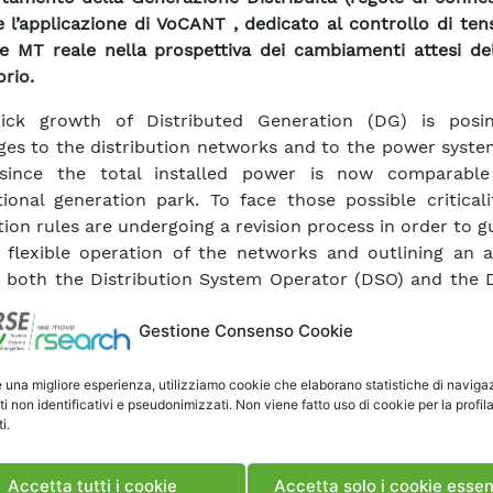
e l’applicazione di VoCANT , dedicato al controllo di ten
e MT reale nella prospettiva dei cambiamenti attesi de
orio.
ick growth of Distributed Generation (DG) is pos
ges to the distribution networks and to the power syste
since the total installed power is now comparabl
ional generation park. To face those possible criticali
ion rules are undergoing a revision process in order to 
flexible operation of the networks and outlining an 
r both the Distribution System Operator (DSO) and the D
the innovative operation procedures, the voltage con
Gestione Consenso Cookie
rther flexibility from DG power modulation and stora
d by the DSO. This paper describes an algorithm for the
ion developed by RSE (“DISCoVER”) that guarantees ach
e una migliore esperienza, utilizziamo cookie che elaborano statistiche di naviga
ti non identificativi e pseudonimizzati. Non viene fatto uso di cookie per la profil
nical goals minimizing the overall dispatching cost. It i
i.
different regulation resources, with respect to their t
nomic features. In order to evaluate possible contrib
Accetta tutti i cookie
Accetta solo i cookie essen
e units, different load and generation scenario 