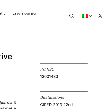
ation
Lavora con noi
tive
Rif.RSE​
13001433
Destinazione​
guarda il
CIRED 2013 22nd
sione) e