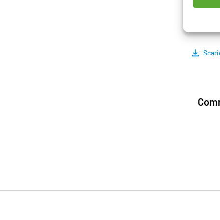
conside
network
Scari
Comm