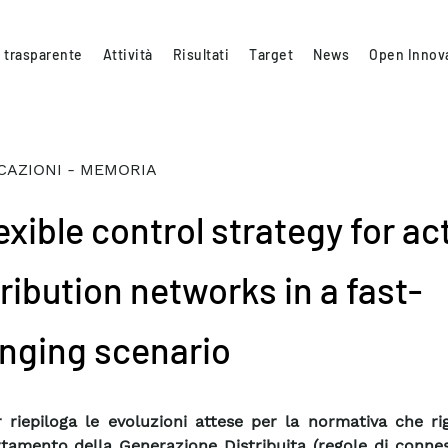
 trasparente
Attività
Risultati
Target
News
Open Innov
CAZIONI - MEMORIA
exible control strategy for ac
ribution networks in a fast-
nging scenario
r riepiloga le evoluzioni attese per la normativa che ri
amento della Generazione Distribuita (regole di connes