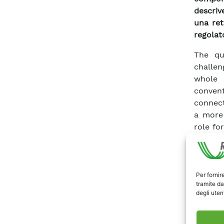
descriv
una ret
regolat
The qu
challen
whole 
convent
connect
a more 
role fo
Among 
gain fu
operate
regulat
Per fornir
tramite da
of tech
degli utent
manage 
and eco
storag