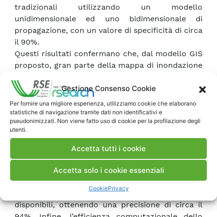
tradizionali utilizzando un modello
unidimensionale ed uno bidimensionale di
propagazione, con un valore di specificità di circa
il 90%.
Questi risultati confermano che, dal modello GIS
proposto, gran parte della mappa di inondazione
è stata correttamente classificata come zona
Gestione Consenso Cookie
allagabile. Un valore di sensitività superiore al
75% conferma che anche diverse zone sono state
Per fornire una migliore esperienza, utilizziamo cookie che elaborano
correttamente identificate come non allagabili.
statistiche di navigazione tramite dati non identificativi e
pseudonimizzati. Non viene fatto uso di cookie per la profilazione degli
Inoltre, l’efficacia complessiva e l’affidabilità del
utenti.
modello proposto sono state valutate, per la
diga di Gleno (situata nelle Alpi italiane centrali),
Accetta tutti i cookie
confrontando i risultati di studi di letteratura
riguardanti l’applicazione di modelli numerici
Accetta solo i cookie essenziali
monodimensionali e l’estensione dell’area
Cookie
Privacy
inondata ricostruita da informazioni storiche
disponibili, ottenendo una precisione di circa il
94%. Infine, l’efficienza computazionale dello