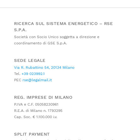
RICERCA SUL SISTEMA ENERGETICO – RSE
S.P.A.
Società con Socio Unico soggetta a direzione e
coordinamento di GSE S.p.A.
SEDE LEGALE
Via R. Rubattino 54, 20134 Milano
Tel.
+39 023992.1
PEC
rse@legalmail.it
REG. IMPRESE DI MILANO
P.IVA e C.F. 05058230961
R.E.A. di Milano n. 1793295
Cap. Soc. € 1.100.000 i.v.
SPLIT PAYMENT