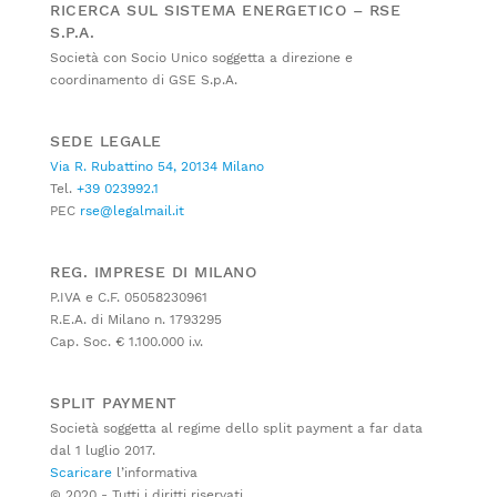
RICERCA SUL SISTEMA ENERGETICO – RSE
S.P.A.
Società con Socio Unico soggetta a direzione e
coordinamento di GSE S.p.A.
SEDE LEGALE
Via R. Rubattino 54, 20134 Milano
Tel.
+39 023992.1
PEC
rse@legalmail.it
REG. IMPRESE DI MILANO
P.IVA e C.F. 05058230961
R.E.A. di Milano n. 1793295
Cap. Soc. € 1.100.000 i.v.
SPLIT PAYMENT
Società soggetta al regime dello split payment a far data
dal 1 luglio 2017.
Scaricare
l’informativa
© 2020 - Tutti i diritti riservati