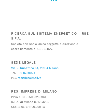
RICERCA SUL SISTEMA ENERGETICO – RSE
S.P.A.
Società con Socio Unico soggetta a direzione e
coordinamento di GSE S.p.A.
SEDE LEGALE
Via R. Rubattino 54, 20134 Milano
Tel.
+39 023992.1
PEC
rse@legalmail.it
REG. IMPRESE DI MILANO
P.IVA e C.F. 05058230961
R.E.A. di Milano n. 1793295
Cap. Soc. € 1.100.000 i.v.