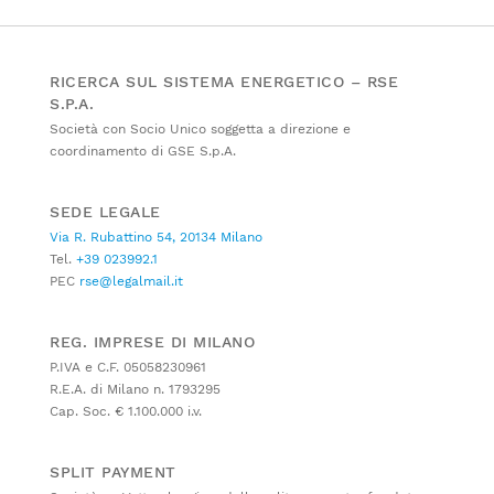
RICERCA SUL SISTEMA ENERGETICO – RSE
S.P.A.
Società con Socio Unico soggetta a direzione e
coordinamento di GSE S.p.A.
SEDE LEGALE
Via R. Rubattino 54, 20134 Milano
Tel.
+39 023992.1
PEC
rse@legalmail.it
REG. IMPRESE DI MILANO
P.IVA e C.F. 05058230961
R.E.A. di Milano n. 1793295
Cap. Soc. € 1.100.000 i.v.
SPLIT PAYMENT