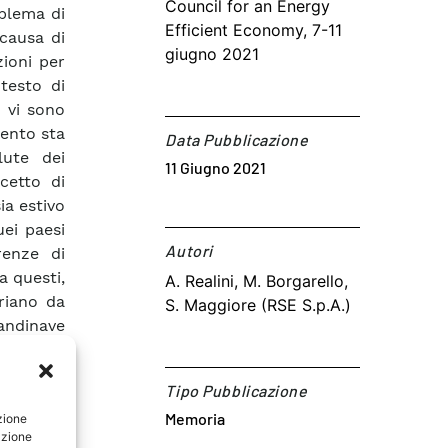
Council for an Energy
blema di
Efficient Economy, 7-11
 causa di
giugno 2021
zioni per
testo di
 vi sono
mento sta
Data Pubblicazione
lute dei
11 Giugno 2021
cetto di
ia estivo
ei paesi
Autori​
renze di
a questi,
A. Realini, M. Borgarello,
riano da
S. Maggiore (RSE S.p.A.)
andinave
alizzato
rticolare
Tipo Pubblicazione
finizione
Memoria
zione
atore di
azione
nizioni a