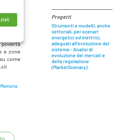
 un costo
arte, si
Progetti
ziali
i che in
Strumenti e modelli, anche
izzazione
settoriali, per scenari
fine, si
energetici ed elettrici,
adeguati all’evoluzione del
 povertà
sistema – Analisi di
ee e zone
evoluzione dei mercati e
 su come
della regolazione
cli
(MarketScenary)
a Memoria
to