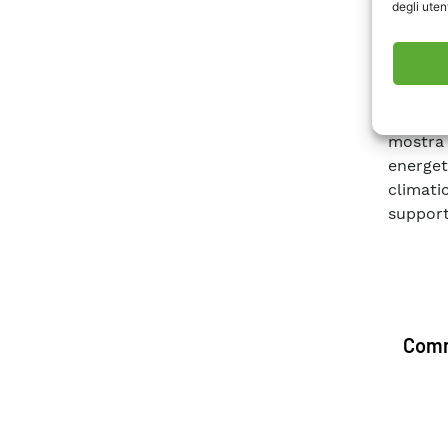
degli utent
140 tipo
minimo 
analizz
correla
(per il
mostra 
energet
climati
support
Comm