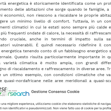
rtà energetica è storicamente identificata come un pro
amento delle abitazioni che sorge quando le famiglie, a
i economici, non riescono a riscaldare le proprie abita
gere un minimo livello di comfort. Tuttavia, in un con
enti climatici in cui le estati sono sempre più calde e
più frequenti ondate di calore, la necessità di raffresca
ando cruciale, anche in termini di impatto sulla sa
tori vulnerabili. È quindi necessario ridefinire il con
 energetica tenendo conto di un fabbisogno energetico s
ernale. Questo risulta particolarmente importante in qu
a varietà climatica è molto ampia, con grandi diffe
gno di riscaldamento e raffrescamento in diverse aree. Tr
a è un ottimo esempio, con condizioni climatiche che va
ie quasi-nordafricane nelle aree meridionali a quasi-sc
aree dell’estremo settentrione. Questo studio è foc
Gestione Consenso Cookie
alisi della povertà energetica in inverno ed estate, con pa
ndimento sull’Italia. In una prima parte si discute la de
e una migliore esperienza, utilizziamo cookie che elaborano statistiche di naviga
isogno minimo di energia e la formulazione di un indic
ti non identificativi e pseudonimizzati. Non viene fatto uso di cookie per la profil
 energetica. Nella seconda parte, si applicano queste defi