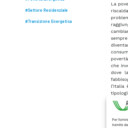
La pove
#Settore Residenziale
riscald
problem
#Transizione Energetica
raggiun
cambiam
sempre 
divent
consuma
povertà
che inv
dove l
fabbiso
l’Itali
tipolog
nelle 
sull’an
approfo
Per fornir
di fabb
tramite da
povertà