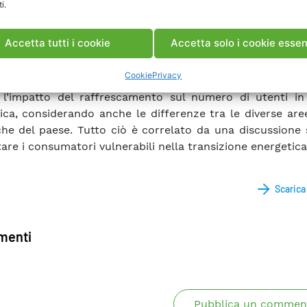
i.
logie di abitazione in Italia e si traduce il fabbisogno in
di approvvigionamento per ognuna di esse. Nella terza p
Accetta tutti i cookie
Accetta solo i cookie essen
a l’impatto del raffrescamento sia in termini energetic
zione all’acquisto e installazione di impianti di climat
Cookie
Privacy
 64% delle famiglie che ancora non ne dispongono). In
l’impatto del raffrescamento sul numero di utenti in
ica, considerando anche le differenze tra le diverse ar
che del paese. Tutto ciò è correlato da una discussione
are i consumatori vulnerabili nella transizione energetica.
Scaric
enti
Pubblica un commen