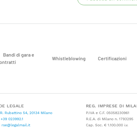
Bandi di gara e
Whistleblowing
Certificazioni
ontratti
DE LEGALE
REG. IMPRESE DI MIL
 R. Rubattino 54, 20134 Milano
P.IVA e C.F. 05058230961
+39 023992.1
R.E.A. di Milano n. 1793295
C
rse@legalmail.it
Cap. Soc. € 1.100.000 i.v.