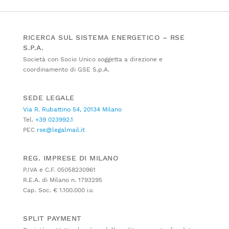
RICERCA SUL SISTEMA ENERGETICO – RSE
S.P.A.
Società con Socio Unico soggetta a direzione e
coordinamento di GSE S.p.A.
SEDE LEGALE
Via R. Rubattino 54, 20134 Milano
Tel.
+39 023992.1
PEC
rse@legalmail.it
REG. IMPRESE DI MILANO
P.IVA e C.F. 05058230961
R.E.A. di Milano n. 1793295
Cap. Soc. € 1.100.000 i.v.
SPLIT PAYMENT