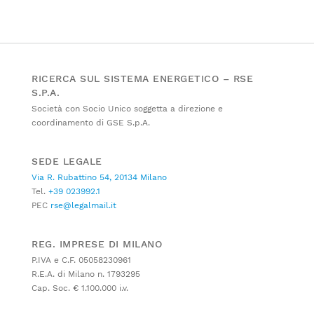
RICERCA SUL SISTEMA ENERGETICO – RSE
S.P.A.
Società con Socio Unico soggetta a direzione e
coordinamento di GSE S.p.A.
SEDE LEGALE
Via R. Rubattino 54, 20134 Milano
Tel.
+39 023992.1
PEC
rse@legalmail.it
REG. IMPRESE DI MILANO
P.IVA e C.F. 05058230961
R.E.A. di Milano n. 1793295
Cap. Soc. € 1.100.000 i.v.