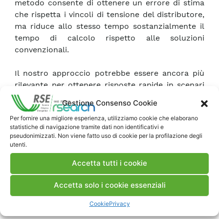
metodo consente di ottenere un errore di stima
che rispetta i vincoli di tensione del distributore,
ma riduce allo stesso tempo sostanzialmente il
tempo di calcolo rispetto alle soluzioni
convenzionali.
Il nostro approccio potrebbe essere ancora più
rilevante per ottenere risposte rapide in scenari
non facilmente risolvibili attraverso tecniche
Gestione Consenso Cookie
numeriche, come nel caso di reti estese e multi-
Per fornire una migliore esperienza, utilizziamo cookie che elaborano
energy.
statistiche di navigazione tramite dati non identificativi e
pseudonimizzati. Non viene fatto uso di cookie per la profilazione degli
utenti.
Scarica Pubblicazione
Accetta tutti i cookie
Commenti
Accetta solo i cookie essenziali
Cookie
Privacy