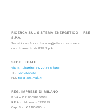
RICERCA SUL SISTEMA ENERGETICO – RSE
S.P.A.
Società con Socio Unico soggetta a direzione e
coordinamento di GSE S.p.A.
SEDE LEGALE
Via R. Rubattino 54, 20134 Milano
Tel.
+39 023992.1
PEC
rse@legalmail.it
REG. IMPRESE DI MILANO
P.IVA e C.F. 05058230961
R.E.A. di Milano n. 1793295
Cap. Soc. € 1.100.000 i.v.