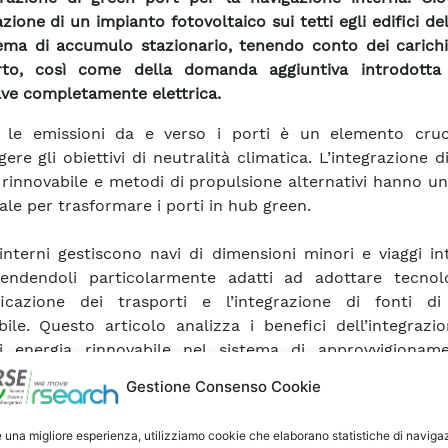
azione di un impianto fotovoltaico sui tetti egli edifici de
ema di accumulo stazionario, tenendo conto dei carichi
rto, così come della domanda aggiuntiva introdott
e completamente elettrica.
e le emissioni da e verso i porti è un elemento cruc
ere gli obiettivi di neutralità climatica. L’integrazione di
 rinnovabile e metodi di propulsione alternativi hanno 
ale per trasformare i porti in hub green.
 interni gestiscono navi di dimensioni minori e viaggi in
rendendoli particolarmente adatti ad adottare tecnol
rificazione dei trasporti e l’integrazione di fonti di
bile. Questo articolo analizza i benefici dell’integrazi
di energia rinnovabile nel sistema di approvvigionam
ale porto del Lago Maggiore, nel nord Italia.
Gestione Consenso Cookie
alisi sono stati considerati diversi aspetti locali e spec
e una migliore esperienza, utilizziamo cookie che elaborano statistiche di naviga
a caratterizzazione dei carichi del porto, la disponibilità