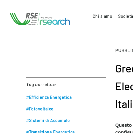
Chi siamo
Società
PUBBLI
Gre
Ele
Tag correlate
#Efficienza Energetica
Ita
#Fotovoltaico
#Sistemi di Accumulo
Questo
#Transizione Energetica
configu