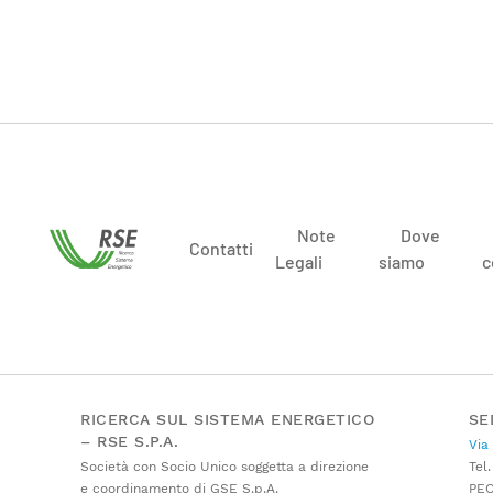
Note
Dove
Contatti
Legali
siamo
c
RICERCA SUL SISTEMA ENERGETICO
SE
– RSE S.P.A.
Via
Società con Socio Unico soggetta a direzione
Tel.
e coordinamento di GSE S.p.A.
PE