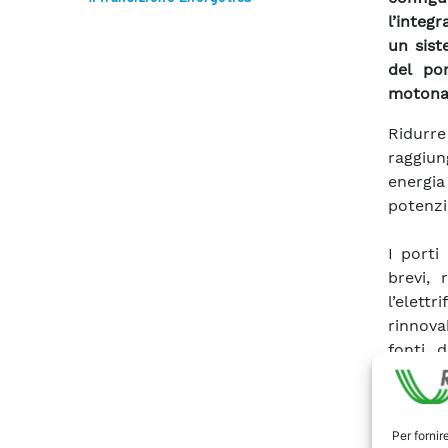
l’integr
un sist
del po
motonav
Ridurr
raggiung
energia
potenzi
I porti
brevi, 
l’elett
rinnova
fonti 
princip
Nell’an
Per fornir
porto: l