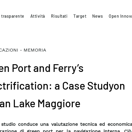
 trasparente
Attività
Risultati
Target
News
Open Innov
CAZIONI - MEMORIA
en Port and Ferry’s
ctrification: a Case Studyon
lian Lake Maggiore
 studio conduce una valutazione tecnica ed economic
razione di green port per la navigazione interna. Ciò