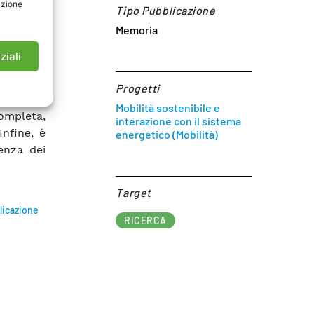
azione
Tipo Pubblicazione
il carico
Memoria
vestigati
onamento
ziali
impianto
io.
Progetti
Mobilità sostenibile e
ompleta,
interazione con il sistema
Infine, è
energetico (Mobilità)
uenza dei
Target​
licazione
RICERCA