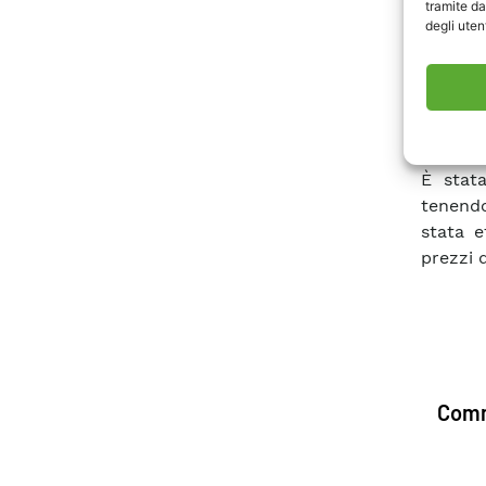
tramite da
il pote
degli utent
aggiunt
tre ca
portual
fotovolt
È stat
tenendo
stata e
prezzi 
Comm