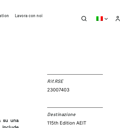
ation
Lavora con noi
Rif.RSE​
23007403
Destinazione​
a su una
115th Edition AEIT
 include