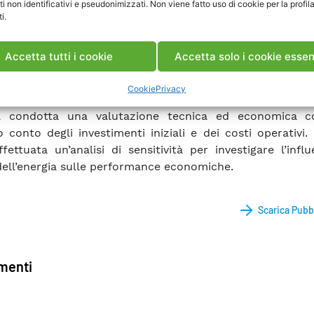
ti non identificativi e pseudonimizzati. Non viene fatto uso di cookie per la profil
nziale sito per la produzione di energia rinnovabile, e 
i.
ivo introdotto da una motonave elettrica. Sono stati in
si d’uso come transizione dal sistema di approvvigi
Accetta tutti i cookie
Accetta solo i cookie essen
e esistente a una configurazione di green port, con 
aico sui tetti degli edifici e sistema di accumulo stazionar
Cookie
Privacy
a condotta una valutazione tecnica ed economica c
 conto degli investimenti iniziali e dei costi operativi. 
ffettuata un’analisi di sensitività per investigare l’infl
dell’energia sulle performance economiche.
Scarica Pubb
enti