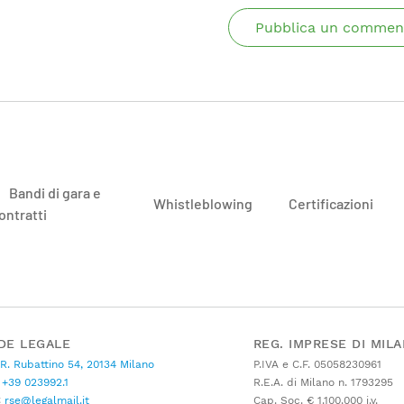
Pubblica un commen
Bandi di gara e
Whistleblowing
Certificazioni
ontratti
DE LEGALE
REG. IMPRESE DI MIL
 R. Rubattino 54, 20134 Milano
P.IVA e C.F. 05058230961
+39 023992.1
R.E.A. di Milano n. 1793295
C
rse@legalmail.it
Cap. Soc. € 1.100.000 i.v.