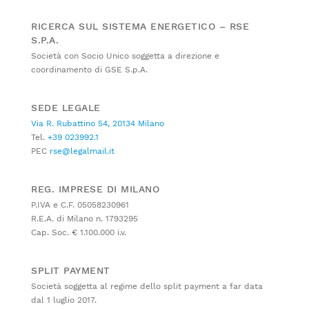
RICERCA SUL SISTEMA ENERGETICO – RSE
S.P.A.
Società con Socio Unico soggetta a direzione e
coordinamento di GSE S.p.A.
SEDE LEGALE
Via R. Rubattino 54, 20134 Milano
Tel.
+39 023992.1
PEC
rse@legalmail.it
REG. IMPRESE DI MILANO
P.IVA e C.F. 05058230961
R.E.A. di Milano n. 1793295
Cap. Soc. € 1.100.000 i.v.
SPLIT PAYMENT
Società soggetta al regime dello split payment a far data
dal 1 luglio 2017.