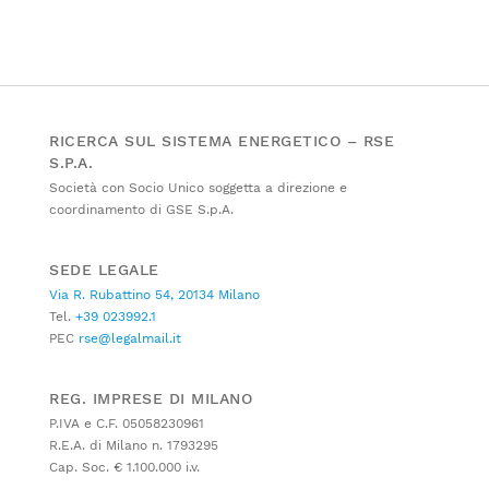
RICERCA SUL SISTEMA ENERGETICO – RSE
S.P.A.
Società con Socio Unico soggetta a direzione e
coordinamento di GSE S.p.A.
SEDE LEGALE
Via R. Rubattino 54, 20134 Milano
Tel.
+39 023992.1
PEC
rse@legalmail.it
REG. IMPRESE DI MILANO
P.IVA e C.F. 05058230961
R.E.A. di Milano n. 1793295
Cap. Soc. € 1.100.000 i.v.