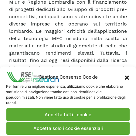
Miur e Regione Lombardia con il finanziamento
di progetti dedicati allo sviluppo di prodotti pre-
competitivi, nei quali sono state coinvolte anche
diverse imprese che operano sul territorio
lombardo. Le maggiori criticità dell’applicazione
della tecnologia MFC risiedono nella scelta di
materiali e nello studio di geometrie di celle che
garantiscano rendimenti elevati. Tuttavia, i
risultati fino ad oggi resi disponibili dalla ricerca
internazionale, in cui si inseriscono le
sperimentazioni preliminari di RSE, confermano
Gestione Consenso Cookie
la possibile applicazione della tecnologia delle
Per fornire una migliore esperienza, utilizziamo cookie che elaborano
MFC su scala prototipale, in sistemi di semplice
statistiche di navigazione tramite dati non identificativi e
realizzazione e dal costo relativamente
pseudonimizzati. Non viene fatto uso di cookie per la profilazione degli
utenti.
contenuto.
Accetta tutti i cookie
Scarica Articolo
Accetta solo i cookie essenziali