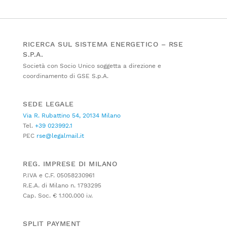
RICERCA SUL SISTEMA ENERGETICO – RSE
S.P.A.
Società con Socio Unico soggetta a direzione e
coordinamento di GSE S.p.A.
SEDE LEGALE
Via R. Rubattino 54, 20134 Milano
Tel.
+39 023992.1
PEC
rse@legalmail.it
REG. IMPRESE DI MILANO
P.IVA e C.F. 05058230961
R.E.A. di Milano n. 1793295
Cap. Soc. € 1.100.000 i.v.
SPLIT PAYMENT