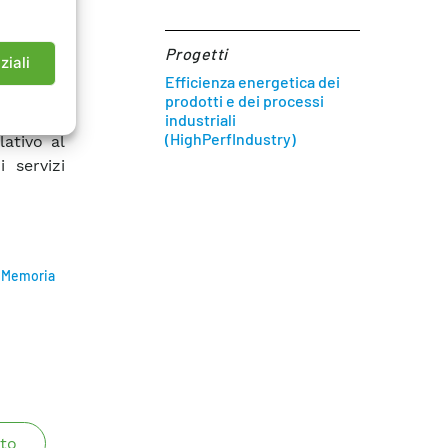
umulo al
ssibilità
Progetti
ziali
bile non
Efficienza energetica dei
rrori di
prodotti e dei processi
industriali
(HighPerfIndustry)
ativo al
i servizi
a Memoria
to