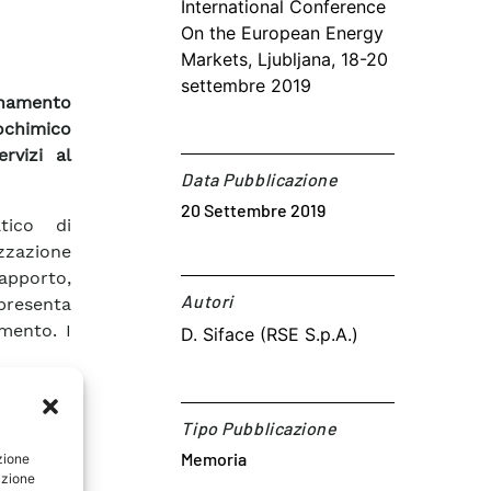
International Conference
On the European Energy
Markets, Ljubljana, 18-20
settembre 2019
onamento
ochimico
rvizi al
Data Pubblicazione
20 Settembre 2019
tico di
zzazione
rapporto,
Autori​
esenta
imento. I
D. Siface (RSE S.p.A.)
Tipo Pubblicazione
Memoria
zione
crizioni
azione