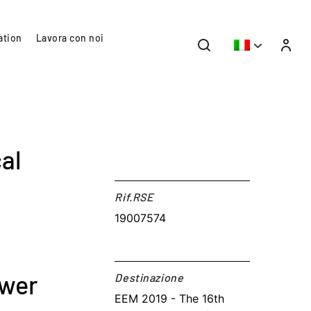
ation
Lavora con noi
al
Rif.RSE​
19007574
ower
Destinazione​
EEM 2019 - The 16th