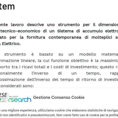
tem
sente lavoro descrive uno strumento per il dimensi
 tecnico-economico di un Sistema di accumulo elettr
tato per la fornitura contemporanea di molteplici se
 Elettrico.
o strumento è basato su un modello matema
mazione lineare, la cui funzione obiettivo è la massimi
orto tra i ricavi totali e i costi di investimento; questo 
sionalmente l’inverso di un tempo, rappr
ossimazione dell’inverso del tempo di ritorno di invest
considerati sono:
golazione primaria di frequenza
Gestione Consenso Cookie
golazione secondaria di frequenza
olazione terziaria di frequenza.
e una migliore esperienza, utilizziamo cookie che elaborano statistiche di naviga
llo proposto esprime mediante opportuni vincoli le pres
ti non identificativi e pseudonimizzati. Non viene fatto uso di cookie per la profil
rie legate alla fornitura di questi servizi.