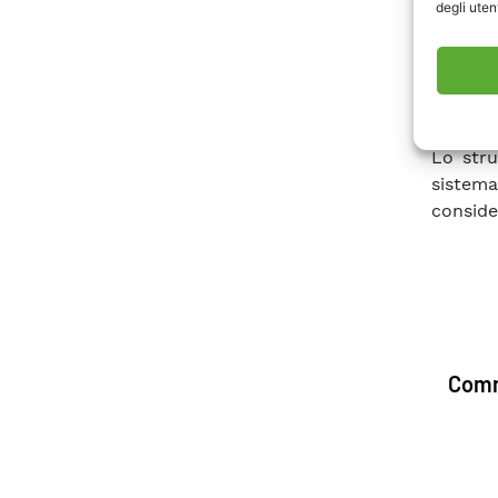
degli utent
In aggi
Mercato
di ess
progra
previsio
Lo stru
sistema
conside
Comm