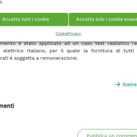
i.
unta, è prevista la partecipazione del sistema di acc
 del Giorno Prima dell’energia elettrica, così come la po
Accetta tutti i cookie
Accetta solo i cookie essen
ere accoppiato ad un generatore da fonte rinnova
mmabile per ridurne gli sbilanciamenti dovuti agli e
Cookie
Privacy
ne.
mento è stato applicato ad un caso test realistico rel
 elettrico Italiano, per il quale la fornitura di tutti 
rati è soggetta a remunerazione.
Scaric
enti
Pubblica un commen