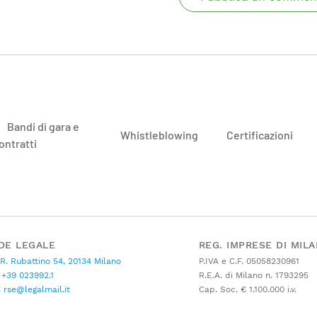
Bandi di gara e
Whistleblowing
Certificazioni
ontratti
DE LEGALE
REG. IMPRESE DI MIL
 R. Rubattino 54, 20134 Milano
P.IVA e C.F. 05058230961
+39 023992.1
R.E.A. di Milano n. 1793295
C
rse@legalmail.it
Cap. Soc. € 1.100.000 i.v.