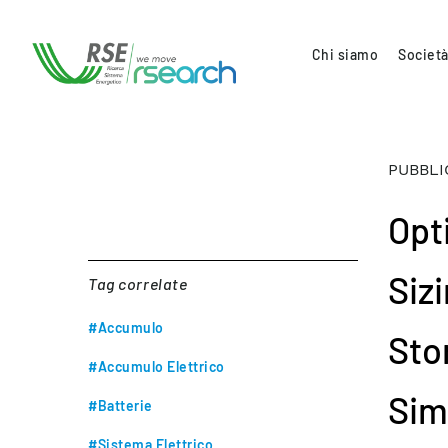
Chi siamo
Società
PUBBLI
Opt
Siz
Tag correlate
#Accumulo
Sto
#Accumulo Elettrico
Sim
#Batterie
#Sistema Elettrico