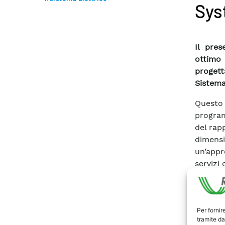
Sys
Il pre
ottimo
proget
Sistema
Quest
program
del rapp
dimen
un’appr
servizi 
• la re
• la re
• la reg
Per fornir
Il mode
tramite da
regolato