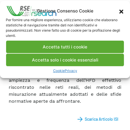
revisione approfondita della letteratura, degli
standard e dei principali risultati dei progetti di
Gestione Consenso Cookie
ricerca europei incentrati sull’HFD e sugli IT.
Per fornire una migliore esperienza, utilizziamo cookie che elaborano
statistiche di navigazione tramite dati non identificativi e
pseudonimizzati. Non viene fatto uso di cookie per la profilazione degli
Questo studio preliminare dello stato dell’arte
utenti.
rappresenta un punto di partenza essenziale per
definire forme d’onda significative per testare gli
Accetta tutti i cookie
IT e, più in generale, per ottenere una
comprensione completa dell’HFD. In questo
Accetta solo i cookie essenziali
contesto, questo articolo fornisce un riassunto
Cookie
Privacy
dei più comuni intervalli di variazione di
ampiezza e frequenza dell’HFD effettivo
riscontrato nelle reti reali, dei metodi di
misurazione attualmente adottati e delle sfide
normative aperte da affrontare.
Scarica Articolo ISI