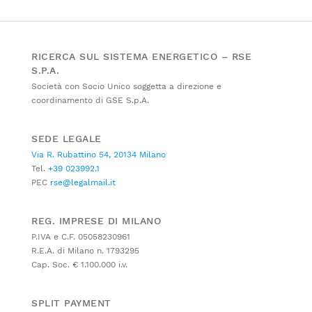
RICERCA SUL SISTEMA ENERGETICO – RSE
S.P.A.
Società con Socio Unico soggetta a direzione e
coordinamento di GSE S.p.A.
SEDE LEGALE
Via R. Rubattino 54, 20134 Milano
Tel.
+39 023992.1
PEC
rse@legalmail.it
REG. IMPRESE DI MILANO
P.IVA e C.F. 05058230961
R.E.A. di Milano n. 1793295
Cap. Soc. € 1.100.000 i.v.
SPLIT PAYMENT