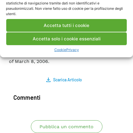
statistiche di navigazione tramite dati non identificativi e
and thermal measurements in order to fix the
pseudonimizzati. Non viene fatto uso di cookie per la profilazione degli
detailed SFCL design for construction . This work
utenti.
has been financed by the Research Fund for the
Accetta tutti i cookie
Italian Electrical System under the Contract
Agreement between RSE S.p.A. and the Ministry
Accetta solo i cookie essenziali
of Economic Development – General Directorate
for Nuclear Energy, Renewable Energy and
Cookie
Privacy
Energy Efficiency in compliance with the Decree
of March 8, 2006.
Scarica Articolo
Commenti
Pubblica un commento