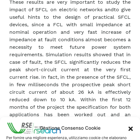
These results are very important to study the
impact of SFCL on electric networks andto give
useful hints to the design of practical SFCL
devices, since a FCL with small impedance at
nominal operation and very fast increase of
impedance at fault conditions almost becomes a
necessity to meet future power system
requirements. Simulation results showed that in
case of fault, the SFCL significantly reduces the
peak short-circuit current at the very first
current rise. In fact, in the presence of the SFCL,
in few milliseconds the prospective peak short
circuit current of about 26 kA is effectively
reduced down to 10 kA. Within the first 12
months of the project the specification for both
applications has been worked out and an
appropriate conceptual design of the SFCL
Gestione Consenso Cookie
system has been conceived. A next major step is
to complete the ongoing electrical, mechanical,
Per fornire una migliore esperienza, utilizziamo cookie che elaborano