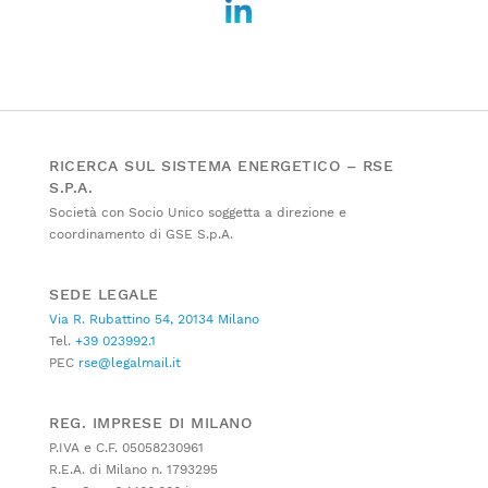
RICERCA SUL SISTEMA ENERGETICO – RSE
S.P.A.
Società con Socio Unico soggetta a direzione e
coordinamento di GSE S.p.A.
SEDE LEGALE
Via R. Rubattino 54, 20134 Milano
Tel.
+39 023992.1
PEC
rse@legalmail.it
REG. IMPRESE DI MILANO
P.IVA e C.F. 05058230961
R.E.A. di Milano n. 1793295