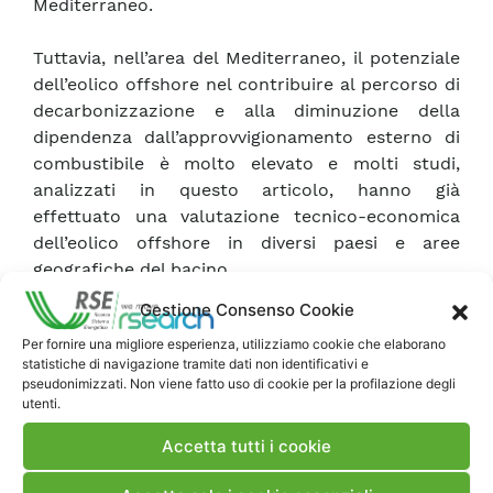
Mediterraneo.
Tuttavia, nell’area del Mediterraneo, il potenziale
dell’eolico offshore nel contribuire al percorso di
decarbonizzazione e alla diminuzione della
dipendenza dall’approvvigionamento esterno di
combustibile è molto elevato e molti studi,
analizzati in questo articolo, hanno già
effettuato una valutazione tecnico-economica
dell’eolico offshore in diversi paesi e aree
geografiche del bacino.
Gestione Consenso Cookie
I risultati di questi studi e il contenuto di questo
Per fornire una migliore esperienza, utilizziamo cookie che elaborano
articolo potrebbero aiutare i decisori e le parti
statistiche di navigazione tramite dati non identificativi e
interessate a comprendere meglio le
pseudonimizzati. Non viene fatto uso di cookie per la profilazione degli
caratteristiche di questo settore promettente e
utenti.
ad accelerarne lo sviluppo.
Accetta tutti i cookie