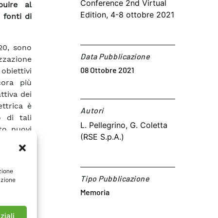
Conference 2nd Virtual
buire al
Edition, 4-8 ottobre 2021
 fonti di
20, sono
Data Pubblicazione
izzazione
08 Ottobre 2021
obiettivi
cora più
ttiva dei
ttrica è
Autori​
 di tali
L. Pellegrino, G. Coletta
to nuovi
(RSE S.p.A.)
l sistema
novabile
zzare lo
zione
ttuazione
Tipo Pubblicazione
azione
ribuzione
Memoria
tistiche
 possono
ziali