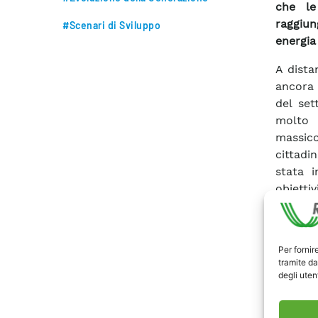
che le
raggiun
#Scenari di Sviluppo
energia
A dista
ancora 
del set
molto 
massicci
cittadi
stata i
obietti
soggetti
elettr
autopro
Per fornir
schema 
tramite da
italian
degli utent
elettr
nazion