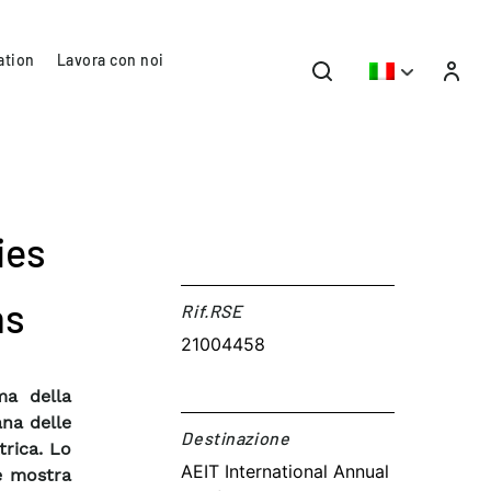
ation
Lavora con noi
ies
ms
Rif.RSE​
21004458
ma della
ana delle
Destinazione​
trica. Lo
AEIT International Annual
e mostra