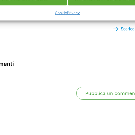
buire al raggiungimento del 63% dell’obietti
tallazione di fonti di energia rinnovabile.
Cookie
Privacy
Scaric
enti
Pubblica un commen