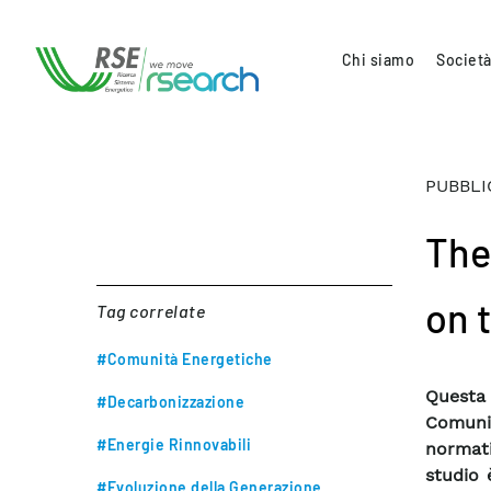
Chi siamo
Società
PUBBLI
The
on 
Tag correlate
#Comunità Energetiche
Questa 
#Decarbonizzazione
Comunit
#Energie Rinnovabili
normati
studio 
#Evoluzione della Generazione