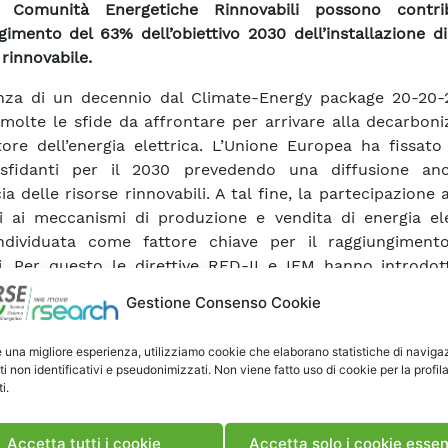
 Comunità Energetiche Rinnovabili possono contri
gimento del 63% dell’obiettivo 2030 dell’installazione di
 rinnovabile.
nza di un decennio dal Climate-Energy package 20-20-
molte le sfide da affrontare per arrivare alla decarbon
tore dell’energia elettrica. L’Unione Europea ha fissato 
sfidanti per il 2030 prevedendo una diffusione an
a delle risorse rinnovabili. A tal fine, la partecipazione a
ni ai meccanismi di produzione e vendita di energia ele
ndividuata come fattore chiave per il raggiungimento
vi. Per questo le direttive RED-II e IEM hanno introdot
, che consentono ai cittadini di diventare attori attivi de
Gestione Consenso Cookie
ico producendo, stoccando e vendendo energia rin
dotta. Questa attività di ricerca si propone di anali
e una migliore esperienza, utilizziamo cookie che elaborano statistiche di naviga
della Comunità Energetiche Rinnovabili derivante dall’a
ti non identificativi e pseudonimizzati. Non viene fatto uso di cookie per la profil
a delle normative UE e come impatterà sui sistemi di dist
i.
ica. Lo studio è stato condotto considerando le sta
ali e mostra che le Comunità Energetiche Rinnovabili
Accetta tutti i cookie
Accetta solo i cookie essen