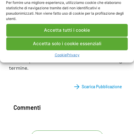
Per fornire una migliore esperienza, utilizziamo cookie che elaborano
problemi sopra menzionati sono stati temi dei
statistiche di navigazione tramite dati non identificativi e
Benchmark proposti dal Comitato Tecnico ICOLD
pseudonimizzati. Non viene fatto uso di cookie per la profilazione degli
“Computational Aspects of Analysis and Design of
utenti.
Dams”. Questo articolo presenta una panoramica
Accetta tutti i cookie
dei problemi relativi a questo tipo di dighe ed
evidenzia il supporto che i modelli numerici
Accetta solo i cookie essenziali
possono offrire per la valutazione della loro
sicurezza e per identificare gli interventi più
Cookie
Privacy
efficaci per le condizioni di sicurezza a lungo
termine.
Scarica Pubblicazione
Commenti