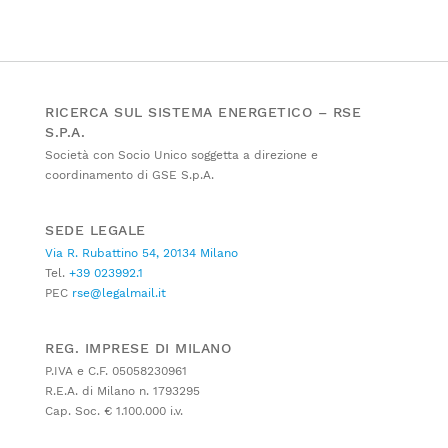
RICERCA SUL SISTEMA ENERGETICO – RSE
S.P.A.
Società con Socio Unico soggetta a direzione e
coordinamento di GSE S.p.A.
SEDE LEGALE
Via R. Rubattino 54, 20134 Milano
Tel.
+39 023992.1
PEC
rse@legalmail.it
REG. IMPRESE DI MILANO
P.IVA e C.F. 05058230961
R.E.A. di Milano n. 1793295
Cap. Soc. € 1.100.000 i.v.