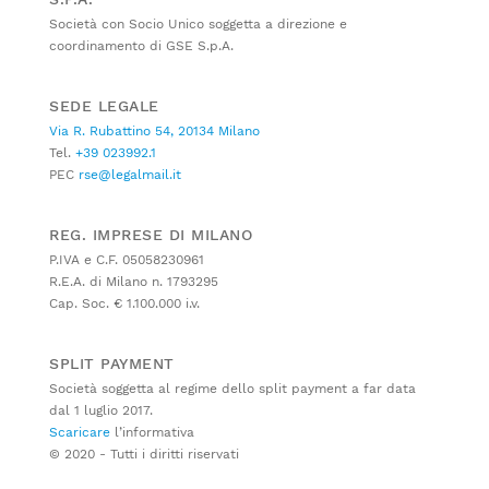
Società con Socio Unico soggetta a direzione e
coordinamento di GSE S.p.A.
SEDE LEGALE
Via R. Rubattino 54, 20134 Milano
Tel.
+39 023992.1
PEC
rse@legalmail.it
REG. IMPRESE DI MILANO
P.IVA e C.F. 05058230961
R.E.A. di Milano n. 1793295
Cap. Soc. € 1.100.000 i.v.
SPLIT PAYMENT
Società soggetta al regime dello split payment a far data
dal 1 luglio 2017.
Scaricare
l’informativa
© 2020 - Tutti i diritti riservati