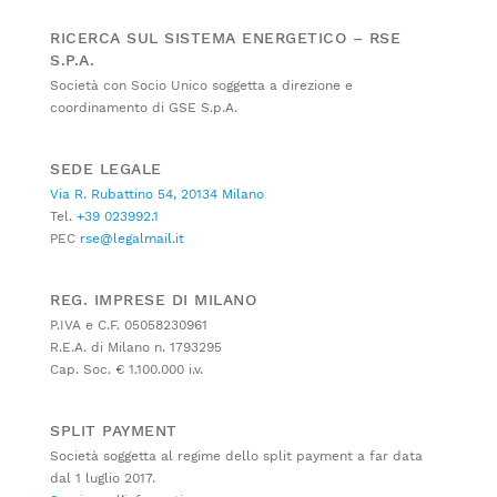
RICERCA SUL SISTEMA ENERGETICO – RSE
S.P.A.
Società con Socio Unico soggetta a direzione e
coordinamento di GSE S.p.A.
SEDE LEGALE
Via R. Rubattino 54, 20134 Milano
Tel.
+39 023992.1
PEC
rse@legalmail.it
REG. IMPRESE DI MILANO
P.IVA e C.F. 05058230961
R.E.A. di Milano n. 1793295
Cap. Soc. € 1.100.000 i.v.
SPLIT PAYMENT
Società soggetta al regime dello split payment a far data
dal 1 luglio 2017.