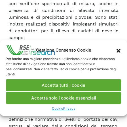
con verifiche sperimentali di misura, anche in
presenza di condizioni di elevata intensità
luminosa e di precipitazioni piovose. Sono stati
inoltre realizzati dispositivi impieganti simulacri
di conduttori per il rilievo di carichi di neve in
campo;
• Impostazione di attività per la verifica di
Gestione Consenso Cookie
dispositivi di misura della temperatura distribuita
dei conduttori di linee aeree in alta tensione
Per fornire una migliore esperienza, utilizziamo cookie che elaborano
statistiche di navigazione tramite dati non identificativi e
mediante sensori in fibra ottica, con riferimento
pseudonimizzati. Non viene fatto uso di cookie per la profilazione degli
a campate sperimentali equipaggiate con funi di
utenti.
guardia ottiche e con cavi ottici avvolti su
Accetta tutti i cookie
conduttore di fase;
• Impostazione delle attività e definizione del
Accetta solo i cookie essenziali
layout di prova per la verifica delle portate in
corrente di cavi estrusi.
Cookie
Privacy
L’attività si configura come supporto alla
definizione normativa di livelli di portata dei cavi
estrusi al variare delle condizioni del terreno,