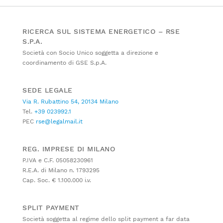
RICERCA SUL SISTEMA ENERGETICO – RSE
S.P.A.
Società con Socio Unico soggetta a direzione e
coordinamento di GSE S.p.A.
SEDE LEGALE
Via R. Rubattino 54, 20134 Milano
Tel.
+39 023992.1
PEC
rse@legalmail.it
REG. IMPRESE DI MILANO
P.IVA e C.F. 05058230961
R.E.A. di Milano n. 1793295
Cap. Soc. € 1.100.000 i.v.
SPLIT PAYMENT
Società soggetta al regime dello split payment a far data