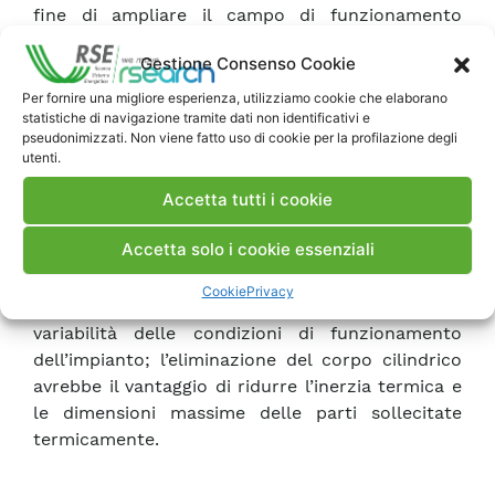
fine di ampliare il campo di funzionamento
compatibile con i limiti di emissione; questo tipo
Gestione Consenso Cookie
di intervento comporta per contro un aumento
del consumo specifico della turbina; – modifiche
Per fornire una migliore esperienza, utilizziamo cookie che elaborano
statistiche di navigazione tramite dati non identificativi e
impiantistiche atte ad aumentare il campo di
pseudonimizzati. Non viene fatto uso di cookie per la profilazione degli
funzionamento dell’impianto; queste
utenti.
comprendono l’umidificazione dell’aria aspirata
Accetta tutti i cookie
dal compressore e la post-combustione;
quest’ultima soluzione può anche essere
Accetta solo i cookie essenziali
impiegata come sistema di preriscaldamento;
– eliminazione del corpo cilindrico di alta
Cookie
Privacy
pressione, che risente maggiormente della
variabilità delle condizioni di funzionamento
dell’impianto; l’eliminazione del corpo cilindrico
avrebbe il vantaggio di ridurre l’inerzia termica e
le dimensioni massime delle parti sollecitate
termicamente.