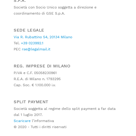
S.P.A.
Società con Socio Unico soggetta a direzione e
coordinamento di GSE S.p.A.
SEDE LEGALE
Via R. Rubattino 54, 20134 Milano
Tel.
+39 023992.1
PEC
rse@legalmail.it
REG. IMPRESE DI MILANO
P.IVA e C.F. 05058230961
R.E.A. di Milano n. 1793295
Cap. Soc. € 1.100.000 i.v.
SPLIT PAYMENT
Società soggetta al regime dello split payment a far data
dal 1 luglio 2017.
Scaricare
l’informativa
© 2020 - Tutti i diritti riservati