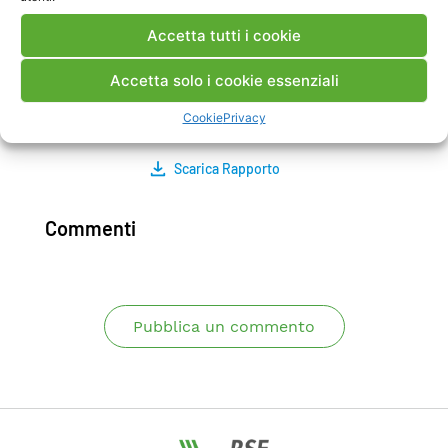
prove per indagare diverse condizioni
sperimentali con un limitato dispendio di tempo
Accetta tutti i cookie
e materiale. A questo scopo viene proposta una
Accetta solo i cookie essenziali
matrice di prove da effettuarsi sulla lega CMSX-4
nel milestone 1.2.1.2.
Cookie
Privacy
Scarica Rapporto
Commenti
Pubblica un commento