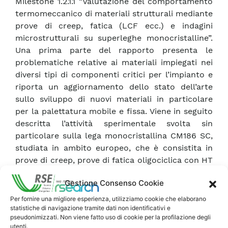
Milestone 1.2.1.1 “Valutazione del comportamento
termomeccanico di materiali strutturali mediante
prove di creep, fatica (LCF ecc.) e indagini
microstrutturali su superleghe monocristalline”.
Una prima parte del rapporto presenta le
problematiche relative ai materiali impiegati nei
diversi tipi di componenti critici per l’impianto e
riporta un aggiornamento dello stato dell’arte
sullo sviluppo di nuovi materiali in particolare
per la palettatura mobile e fissa. Viene in seguito
descritta l’attività sperimentale svolta sin
particolare sulla lega monocristallina CM186 SC,
studiata in ambito europeo, che è consistita in
prove di creep, prove di fatica oligociclica con HT
di diversa durata e osservazioni microstrutturali
Gestione Consenso Cookie
sui campioni sottoposti a condizioni di prova.
Un’ultima parte del rapporto è dedicata alla
Per fornire una migliore esperienza, utilizziamo cookie che elaborano
statistiche di navigazione tramite dati non identificativi e
messa a punto della metodologia per le prove di
pseudonimizzati. Non viene fatto uso di cookie per la profilazione degli
rilassamento e alla possibilità di utilizzare queste
utenti.