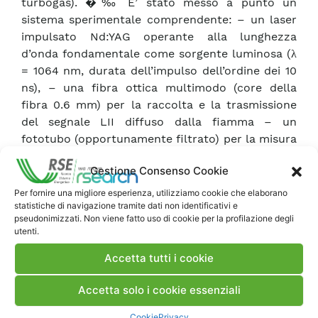
turbogas). �‰ E’ stato messo a punto un
sistema sperimentale comprendente: – un laser
impulsato Nd:YAG operante alla lunghezza
d’onda fondamentale come sorgente luminosa (λ
= 1064 nm, durata dell’impulso dell’ordine dei 10
ns), – una fibra ottica multimodo (core della
fibra 0.6 mm) per la raccolta e la trasmissione
del segnale LII diffuso dalla fiamma – un
fototubo (opportunamente filtrato) per la misura
dell’andamento temporale del segnale LII �‰
Gestione Consenso Cookie
Sono state eseguite misure preliminari su una
fiamma di candela. Nel corso di queste misure
Per fornire una migliore esperienza, utilizziamo cookie che elaborano
statistiche di navigazione tramite dati non identificativi e
sono stati ottenuti i primi segnali LII con
pseudonimizzati. Non viene fatto uso di cookie per la profilazione degli
rapporto segnale-rumore sufficiente alto.
utenti.
Accetta tutti i cookie
Scarica Rapporto
Accetta solo i cookie essenziali
Commenti
Cookie
Privacy