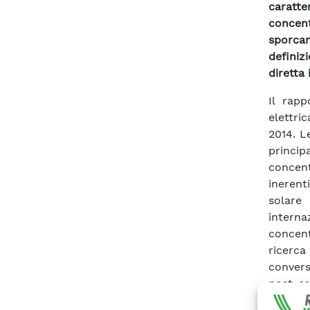
caratt
concen
sporca
definiz
diretta i
Il rapp
elettri
2014. L
principa
concent
inerenti
solare
intern
concent
ricerca 
convers
post-cr
illustra