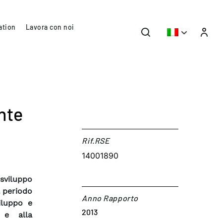
ation
Lavora con noi
nte
Rif.RSE​
14001890
 sviluppo
l periodo
Anno Rapporto
iluppo e
2013
a e alla