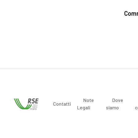
Comm
Note
Dove
Contatti
Legali
siamo
c