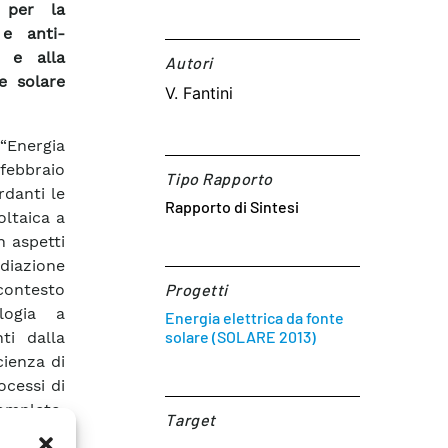
e per la
 e anti-
i e alla
Autori​
e solare
V. Fantini
 “Energia
 febbraio
Tipo Rapporto
rdanti le
Rapporto di Sintesi
oltaica a
 aspetti
adiazione
contesto
Progetti
logia a
Energia elettrica da fonte
solare (SOLARE 2013)
ti dalla
cienza di
ocessi di
completo,
Target​
ecniche e