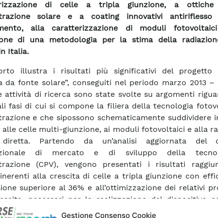
erizzazione di celle a tripla giunzione, a ottich
trazione solare e a coating innovativi antiriflesso
mento, alla caratterizzazione di moduli fotovoltaic
ione di una metodologia per la stima della radiazion
n Italia.
orto illustra i risultati più significativi del progetto
ca da fonte solare”, conseguiti nel periodo marzo 2013 –
e attività di ricerca sono state svolte su argomenti rigua
li fasi di cui si compone la filiera della tecnologia fotov
razione e che sipossono schematicamente suddividere in
 alle celle multi-giunzione, ai moduli fotovoltaici e alla r
 diretta. Partendo da un’analisi aggiornata del 
azionale di mercato e di sviluppo della tecno
razione (CPV), vengono presentati i risultati raggiun
inerenti alla crescita di celle a tripla giunzione con effi
ione superiore al 36% e all’ottimizzazione dei relativi pr
escita, necessari per la realizzazione del dispositivo 
ndo quindi le attività di sviluppo e di ottimizzazione di t
Gestione Consenso Cookie