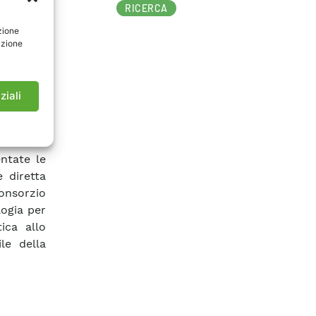
ortati i
RICERCA
stimenti
zione
che hanno
azione
so) della
mentarne
ento). E’
ziali
E per la
algoritmo
punto di
ntate le
e diretta
onsorzio
logia per
ica allo
le della