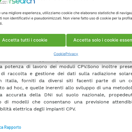
tazione per la loro caratterizzazione. Sono quindi rip
ti delle attività di ottimizzazione e sviluppo di rive
e una migliore esperienza, utilizziamo cookie che elaborano statistiche di naviga
rato e prototipali di tipo innovativo (nano-strutturati), 
ti non identificativi e pseudonimizzati. Non viene fatto uso di cookie per la profil
i.
o di migliorare la trasmissione ottica (coating antirifles
ione solare incidente sulle celle, allo scopo di au
ienza, e sui moduli (coating anti-riflesso e anti-sporcam
Accetta tutti i cookie
Accetta solo i cookie essen
 presentata la nuova Test Facility realizzata da RS
rizzazione di moduli CPV, illustrando in particolare un 
Cookie
Privacy
 innovativo sviluppato per la ricerca efficiente del 
 potenza di lavoro dei moduli CPV.Sono inoltre prese
à di raccolta e gestione dei dati sulla radiazione solar
n Italia, forniti da diversi siti facenti parte di un c
ito ad hoc, e quelle inerenti allo sviluppo di una metodo
ma accurata della DNI sul suolo nazionale, propedeut
o di modelli che consentano una previsione attendibi
ilità elettrica degli impianti CPV.
ca Rapporto