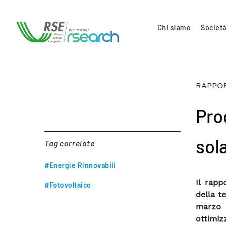
Chi siamo
Società
RAPPOR
Pro
sola
Tag correlate
#Energie Rinnovabili
Il rapp
#Fotovoltaico
della t
marzo 2
ottimi