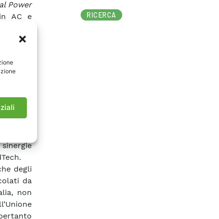
al Power
RICERCA
 in AC e
Current
,
u lunghe
no stati
zione
stione di
azione
 test su
eatorietà
ziali
one della
 da fonti
Tutti gli
 sinergie
dTech.
he degli
colati da
alia, non
l’Unione
 pertanto