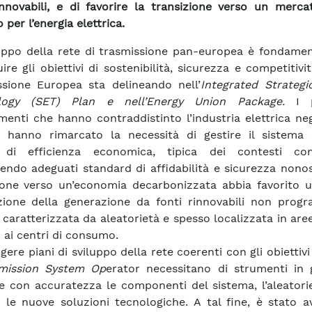
innovabili, e di favorire la transizione verso un merca
per l’energia elettrica.
uppo della rete di trasmissione pan-europea è fondamen
ire gli obiettivi di sostenibilità, sicurezza e competitivi
sione Europea sta delineando nell’
Integrated Strategi
logy (SET) Plan e nell’Energy Union Package.
I p
enti che hanno contraddistinto l’industria elettrica neg
i hanno rimarcato la necessità di gestire il sistema
 di efficienza economica, tipica dei contesti comp
ndo adeguati standard di affidabilità e sicurezza nonos
ione verso un’economia decarbonizzata abbia favorito u
zione della generazione da fonti rinnovabili non progr
 caratterizzata da aleatorietà e spesso localizzata in ar
o ai centri di consumo.
gere piani di sviluppo della rete coerenti con gli obiettivi
mission System Op
erator necessitano di strumenti in 
e con accuratezza le componenti del sistema, l’aleatori
le nuove soluzioni tecnologiche. A tal fine, è stato av