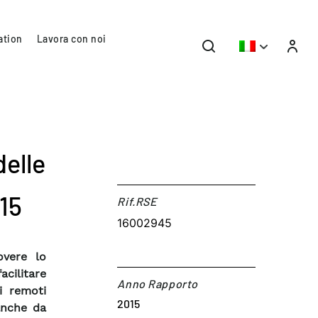
ation
Lavora con noi
delle
015
Rif.RSE​
16002945
overe lo
acilitare
Anno Rapporto
i remoti
2015
anche da