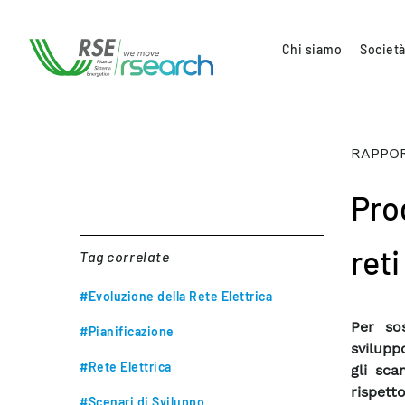
Chi siamo
Società
RAPPOR
Pro
reti
Tag correlate
#Evoluzione della Rete Elettrica
Per so
#Pianificazione
svilupp
#Rete Elettrica
gli sca
rispett
#Scenari di Sviluppo