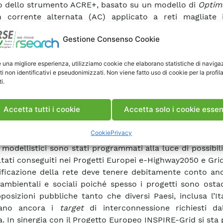
o dello strumento ACRE+, basato su un modello di
Optim
 corrente alternata (AC) applicato a reti magliate
te continua con sistemi
High Voltage Alternating 
Gestione Consenso Cookie
nsabili per trasportare grandi quantità di energia s
ze e per l’interconnessione tra Paesi. In ACRE+ so
e una migliore esperienza, utilizziamo cookie che elaborano statistiche di naviga
ntati il dispositivo
Unified Power Flow Controller
e la ge
ti non identificativi e pseudonimizzati. Non viene fatto uso di cookie per la profil
matori,
Tap Changer e Phase Shifting Transformer
.
i.
na funzionalità è stata validata mediante opportuni
t predefiniti. Per rappresentare nelle simulazioni l’al
Accetta tutti i cookie
Accetta solo i cookie essen
RNP, nello strumento AMaCha è stata migliorata l’estrazi
nte statistica dalle serie storiche di dati di produzione
Cookie
Privacy
e solare, individuando possibili correlazioni spaziali. 
 modellistici sono stati programmati alla luce di possibili
ultati conseguiti nei Progetti Europei e-Highway2050 e Gri
ificazione della rete deve tenere debitamente conto anc
 ambientali e sociali poiché spesso i progetti sono osta
pposizioni pubbliche tanto che diversi Paesi, inclusa l’It
fano ancora i
target
di interconnessione richiesti dal
. In sinergia con il Progetto Europeo INSPIRE-Grid si sta