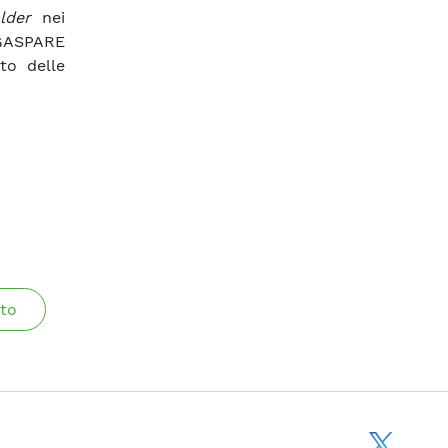
lder
nei
 GASPARE
to delle
to