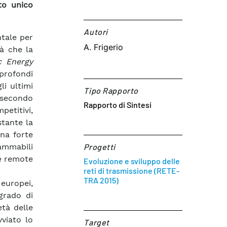
to unico
Autori​
tale per
A. Frigerio
tà che la
c Energy
rofondi
li ultimi
Tipo Rapporto
 secondo
Rapporto di Sintesi
etitivi,
tante la
na forte
ammabili
Progetti
ee remote
Evoluzione e sviluppo delle
reti di trasmissione (RETE-
TRA 2015)
 europei,
grado di
età delle
viato lo
Target​