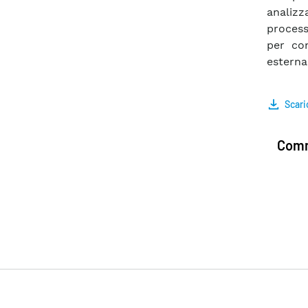
analiz
process
per con
esterna
Scari
Comm