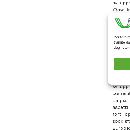
svilupp
Flow
in
corren
indispe
distan
Per fornir
impleme
tramite da
trasfor
degli utent
Ciascu
snapsho
delle F
compone
eolica 
sviluppi
coi ris
La pian
aspetti
forti o
soddis
Europea