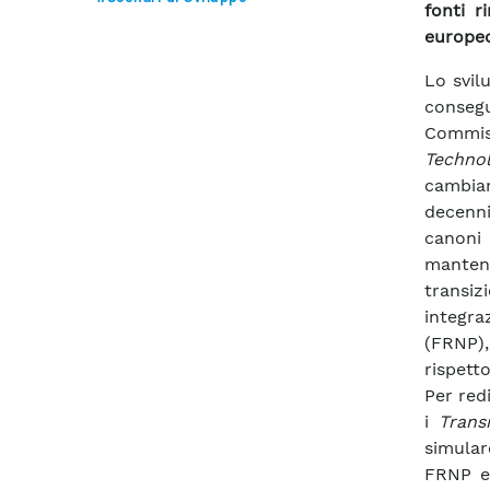
fonti r
europeo 
Lo svil
consegu
Commis
Techno
cambiam
decenn
canoni
mantene
transiz
integra
(FRNP),
rispett
Per redi
i
Trans
simular
FRNP e 