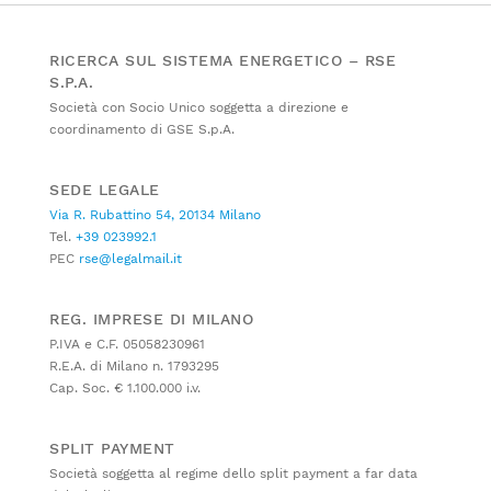
RICERCA SUL SISTEMA ENERGETICO – RSE
S.P.A.
Società con Socio Unico soggetta a direzione e
coordinamento di GSE S.p.A.
SEDE LEGALE
Via R. Rubattino 54, 20134 Milano
Tel.
+39 023992.1
PEC
rse@legalmail.it
REG. IMPRESE DI MILANO
P.IVA e C.F. 05058230961
R.E.A. di Milano n. 1793295
Cap. Soc. € 1.100.000 i.v.
SPLIT PAYMENT
Società soggetta al regime dello split payment a far data