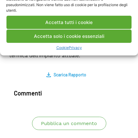
termo-fluidodinamico della caldaia a recupero a
pseudonimizzati. Non viene fatto uso di cookie per la profilazione degli
utenti.
cui il nuovo forno è accoppiato con lo scopo di
sviluppare un modello matematico
Accetta tutti i cookie
rappresentativo della caldaia in grado di
riprodurre il moto dei fluidi all’interno
Accetta solo i cookie essenziali
dell’apparecchiatura e soprattutto di fornire
Cookie
Privacy
informazioni utili sulle prestazioni di efficienza
termica dell’impianto attuale.
Scarica Rapporto
Commenti
Pubblica un commento