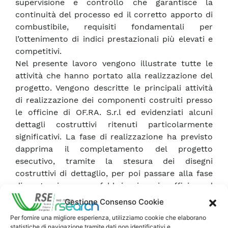
supervisione e controllo che garantisce la
continuità del processo ed il corretto apporto di
combustibile, requisiti fondamentali per
l’ottenimento di indici prestazionali più elevati e
competitivi.
Nel presente lavoro vengono illustrate tutte le
attività che hanno portato alla realizzazione del
progetto. Vengono descritte le principali attività
di realizzazione dei componenti costruiti presso
le officine di OF.RA. S.r.l ed evidenziati alcuni
dettagli costruttivi ritenuti particolarmente
significativi. La fase di realizzazione ha previsto
dapprima il completamento del progetto
esecutivo, tramite la stesura dei disegni
costruttivi di dettaglio, per poi passare alla fase
di costruzione e prefabbricazione in officina ed
infine procedere con l’installazione in campo dei
Gestione Consenso Cookie
singoli componenti e dei dispositivi accessori.
Per fornire una migliore esperienza, utilizziamo cookie che elaborano
Parallelamente è stato condotto uno studio
statistiche di navigazione tramite dati non identificativi e