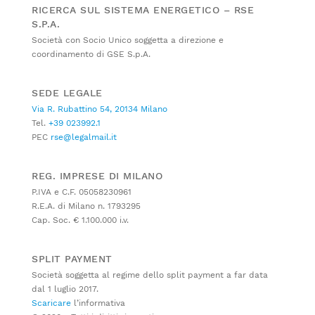
RICERCA SUL SISTEMA ENERGETICO – RSE
S.P.A.
Società con Socio Unico soggetta a direzione e
coordinamento di GSE S.p.A.
SEDE LEGALE
Via R. Rubattino 54, 20134 Milano
Tel.
+39 023992.1
PEC
rse@legalmail.it
REG. IMPRESE DI MILANO
P.IVA e C.F. 05058230961
R.E.A. di Milano n. 1793295
Cap. Soc. € 1.100.000 i.v.
SPLIT PAYMENT
Società soggetta al regime dello split payment a far data
dal 1 luglio 2017.
Scaricare
l’informativa