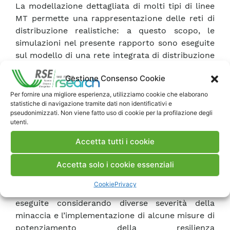
La modellazione dettagliata di molti tipi di linee
MT permette una rappresentazione delle reti di
distribuzione realistiche: a questo scopo, le
simulazioni nel presente rapporto sono eseguite
sul modello di una rete integrata di distribuzione
e trasmissione che include sia due feeder MT
Gestione Consenso Cookie
appartenenti ad una rete di distribuzione reale
(la rete Deval in Valle d’Aosta) sia una porzione
Per fornire una migliore esperienza, utilizziamo cookie che elaborano
statistiche di navigazione tramite dati non identificativi e
limitrofa della rete di subtrasmissione AT e di
pseudonimizzati. Non viene fatto uso di cookie per la profilazione degli
trasmissione AAT. Viene descritta in dettaglio la
utenti.
metodologia sviluppata per costruire il modello
Accetta tutti i cookie
della rete a partire da dati disponibili
pubblicamente.
Accetta solo i cookie essenziali
La minaccia oggetto dello studio consiste nelle
nevicate umide, che sono particolarmente
Cookie
Privacy
distruttive nelle reti MT: le simulazioni sono
eseguite considerando diverse severità della
minaccia e l’implementazione di alcune misure di
potenziamento della resilienza