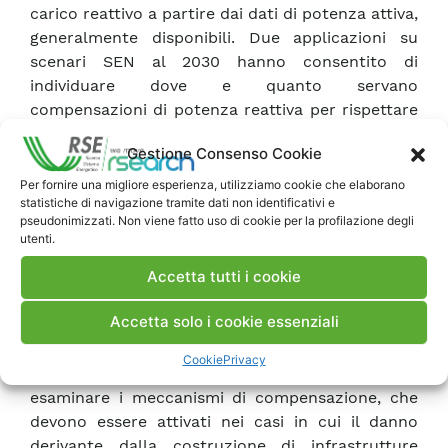
carico reattivo a partire dai dati di potenza attiva,
generalmente disponibili. Due applicazioni su
scenari SEN al 2030 hanno consentito di
individuare dove e quanto servano
compensazioni di potenza reattiva per rispettare
i limiti nodali di tensione sulla rete italiana e di
Gestione Consenso Cookie
valutare preliminarmente l’impatto sul sistema
elettrico italiano di una potenziale significativa
Per fornire una migliore esperienza, utilizziamo cookie che elaborano
statistiche di navigazione tramite dati non identificativi e
riduzione della generazione idroelettrica a causa
pseudonimizzati. Non viene fatto uso di cookie per la profilazione degli
della vetustà degli impianti.
utenti.
Per quanto riguarda gli aspetti sociali, è stata
Accetta tutti i cookie
analizzata la politica energetica della SEN 2017
analizzando specificatamente gli aspetti più
Accetta solo i cookie essenziali
rilevanti per la lotta alla povertà energetica nel
quadro del concetto di giustizia energetica.
Cookie
Privacy
Quest’ultimo approccio è stato applicato per
esaminare i meccanismi di compensazione, che
devono essere attivati nei casi in cui il danno
derivante dalla costruzione di infrastrutture