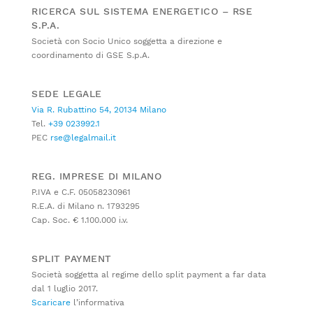
RICERCA SUL SISTEMA ENERGETICO – RSE
S.P.A.
Società con Socio Unico soggetta a direzione e
coordinamento di GSE S.p.A.
SEDE LEGALE
Via R. Rubattino 54, 20134 Milano
Tel.
+39 023992.1
PEC
rse@legalmail.it
REG. IMPRESE DI MILANO
P.IVA e C.F. 05058230961
R.E.A. di Milano n. 1793295
Cap. Soc. € 1.100.000 i.v.
SPLIT PAYMENT
Società soggetta al regime dello split payment a far data
dal 1 luglio 2017.
Scaricare
l’informativa