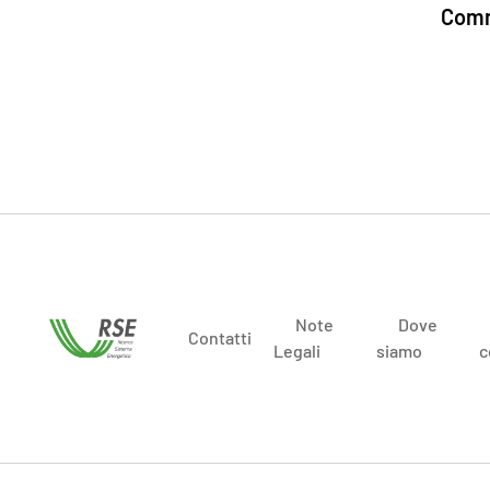
Comm
Note
Dove
Contatti
Legali
siamo
c