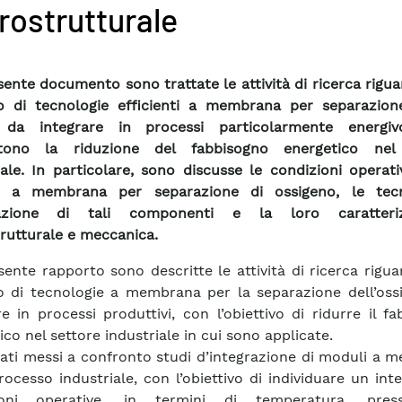
rostrutturale
sente documento sono trattate le attività di ricerca rigua
o di tecnologie efficienti a membrana per separazion
i da integrare in processi particolarmente energiv
tono la riduzione del fabbisogno energetico nel 
iale. In particolare, sono discusse le condizioni operat
 a membrana per separazione di ossigeno, le tecn
zazione di tali componenti e la loro caratteriz
rutturale e meccanica.
sente rapporto sono descritte le attività di ricerca rigua
o di tecnologie a membrana per la separazione dell’oss
re in processi produttivi, con l’obiettivo di ridurre il f
co nel settore industriale in cui sono applicate.
ati messi a confronto studi d’integrazione di moduli a 
rocesso industriale, con l’obiettivo di individuare un inte
ioni operative, in termini di temperatura, pres