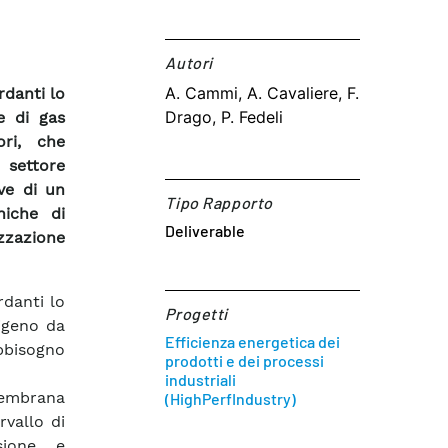
Autori​
A. Cammi, A. Cavaliere, F.
rdanti lo
Drago, P. Fedeli
e di gas
ori, che
settore
ive di un
Tipo Rapporto
iche di
Deliverable
zazione
rdanti lo
Progetti
igeno da
Efficienza energetica dei
abbisogno
prodotti e dei processi
industriali
membrana
(HighPerfIndustry)
rvallo di
sione e