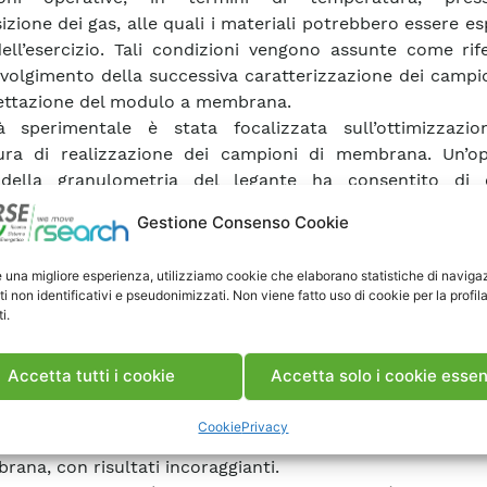
zione dei gas, alle quali i materiali potrebbero essere es
ell’esercizio. Tali condizioni vengono assunte come rif
svolgimento della successiva caratterizzazione dei campi
ettazione del modulo a membrana.
ità sperimentale è stata focalizzata sull’ottimizzazio
ura di realizzazione dei campioni di membrana. Un’o
 della granulometria del legante ha consentito di 
i densi e privi di difetti, come confermato dalla caratter
Gestione Consenso Cookie
trutturale e da test a temperatura ambiente in e
azioni microstrutturali della sezione hanno messo
e una migliore esperienza, utilizziamo cookie che elaborano statistiche di naviga
imento della struttura asimmetrica desiderata, con spess
ti non identificativi e pseudonimizzati. Non viene fatto uso di cookie per la profil
membrana di 15-20 μm e porosità del supporto dell’or
i.
oltre, sono state effettuate con successo prove di depos
i di grandi dimensioni (85 x 45 mm) ed è stato ottimi
Accetta tutti i cookie
Accetta solo i cookie essen
ento termico di debinding e sinterizzazione, in modo da
i con struttura asimmetrica privi di difetti. Sono stat
Cookie
Privacy
e prime prove di laminazione, per l’assemblaggio del co
rana, con risultati incoraggianti.