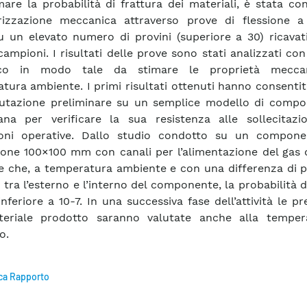
mare la probabilità di frattura dei materiali, è stata co
rizzazione meccanica attraverso prove di flessione a
u un elevato numero di provini (superiore a 30) ricavat
 campioni. I risultati delle prove sono stati analizzati c
tico in modo tale da stimare le proprietà mecca
tura ambiente. I primi risultati ottenuti hanno consentit
utazione preliminare su un semplice modello di compo
a per verificare la sua resistenza alle sollecitazio
ioni operative. Dallo studio condotto su un compon
one 100×100 mm con canali per l’alimentazione del gas 
ce che, a temperatura ambiente e con una differenza di 
 tra l’esterno e l’interno del componente, la probabilità d
inferiore a 10-7. In una successiva fase dell’attività le pr
teriale prodotto saranno valutate anche alla temper
o.
ca Rapporto