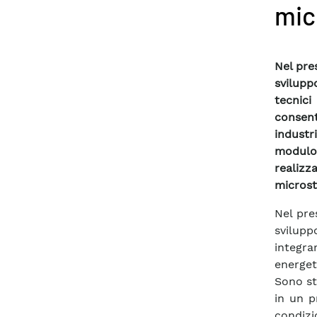
mic
Nel pre
svilupp
tecnic
consen
industr
modulo
realiz
microst
Nel pre
svilupp
integra
energeti
Sono st
in un p
condiz