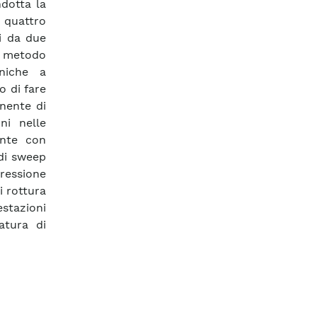
ndotta la
 quattro
i da due
on metodo
niche a
o di fare
nente di
ni nelle
ente con
di sweep
pressione
i rottura
estazioni
atura di