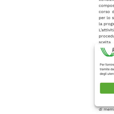
composi
corso d
per lo 
la prog
L’attiv
proced
scelta
campion
micros
osserv
Per fornir
l’otten
tramite da
strato 
degli utent
32%. In
campion
trattam
campion
anche l
di memb