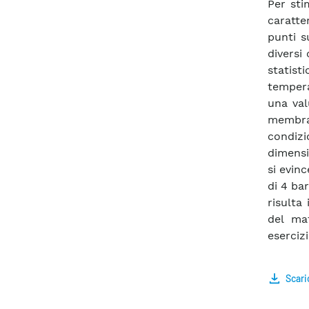
Per sti
caratte
punti s
diversi
statis
tempera
una val
membran
condiz
dimensi
si evin
di 4 bar
risulta 
del ma
esercizi
Scari