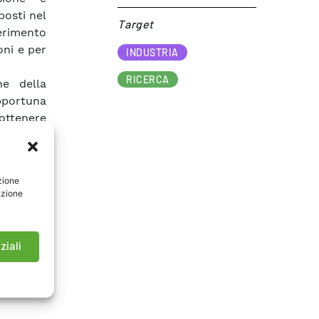
posti nel
Target​
erimento
oni e per
INDUSTRIA
RICERCA
ne della
pportuna
ottenere
izzazione
lio. Le
 in luce
zione
ore dello
azione
dine del
izione di
zzato il
ziali
 ottenere
e avviate
mponente