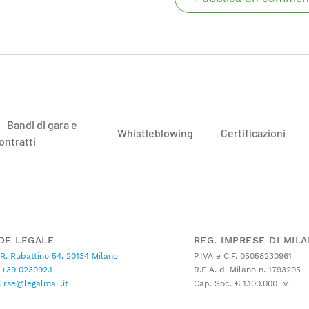
Bandi di gara e
Whistleblowing
Certificazioni
ontratti
DE LEGALE
REG. IMPRESE DI MIL
 R. Rubattino 54, 20134 Milano
P.IVA e C.F. 05058230961
+39 023992.1
R.E.A. di Milano n. 1793295
C
rse@legalmail.it
Cap. Soc. € 1.100.000 i.v.