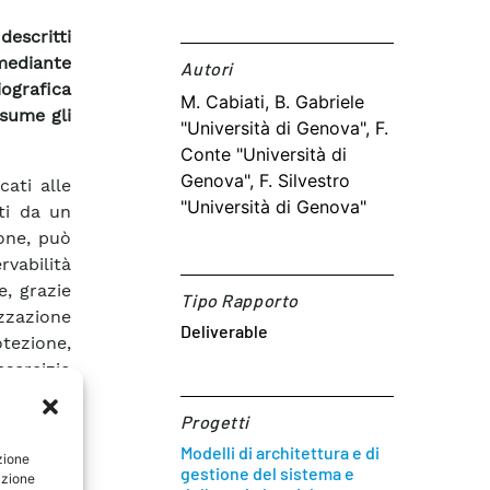
descritti
 mediante
Autori​
iografica
M. Cabiati, B. Gabriele
ssume gli
"Università di Genova", F.
Conte "Università di
Genova", F. Silvestro
ati alle
"Università di Genova"
ti da un
ione, può
rvabilità
e, grazie
Tipo Rapporto
izzazione
Deliverable
otezione,
esercizio
alizzare
Progetti
 reti di
Modelli di architettura e di
zione
gestione del sistema e
ticamente
azione