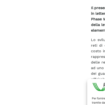
Il prese
in lette
Phase M
della l
element
Lo svil
reti di
costo i
rappres
delle r
ad uno 
dei gua
offrireb
della r
In tale
alcuni 
Per fornir
distrib
tramite da