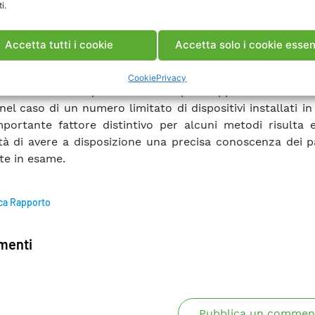
i.
tazioni in termini di efficacia della funzione di prot
one tronco guasto. È stata quindi condotta un’anali
ura disponibile in materia, da cui sono stati estratti e ana
Accetta tutti i cookie
Accetta solo i cookie essen
itenuti più significativi. I metodi proposti si basano su d
 relative, ad esempio, al numero di dispositivi PMU impie
Cookie
Privacy
 alle cosiddette pseudo-misure per sopperire alla man
nel caso di un numero limitato di dispositivi installati in
mportante fattore distintivo per alcuni metodi risulta 
tà di avere a disposizione una precisa conoscenza dei p
ete in esame.
ca Rapporto
enti
Pubblica un commen