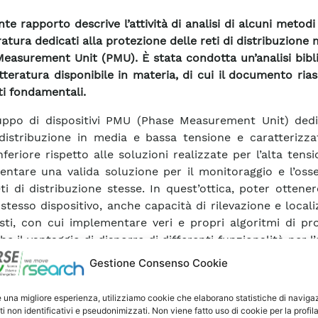
nte rapporto descrive l’attività di analisi di alcuni metodi 
ratura dedicati alla protezione delle reti di distribuzione
easurement Unit (PMU). È stata condotta un’analisi bibl
etteratura disponibile in materia, di cui il documento ria
i fondamentali.
uppo di dispositivi PMU (Phase Measurement Unit) dedic
 distribuzione in media e bassa tensione e caratterizza
nferiore rispetto alle soluzioni realizzate per l’alta tens
entare una valida soluzione per il monitoraggio e l’osse
eti di distribuzione stesse. In quest’ottica, poter ottener
stesso dispositivo, anche capacità di rilevazione e local
sti, con cui implementare veri e propri algoritmi di pr
be il vantaggio di disporre di differenti funzionalità per l’
ete incluse in un unico apparato di misura.
Gestione Consenso Cookie
 contesto, l’attività riportata nel rapporto mira ad an
metodi descritti in letteratura per la protezione delle
e una migliore esperienza, utilizziamo cookie che elaborano statistiche di naviga
uzione mediante dispositivi PMU, al fine di valutarne cri
ti non identificativi e pseudonimizzati. Non viene fatto uso di cookie per la profil