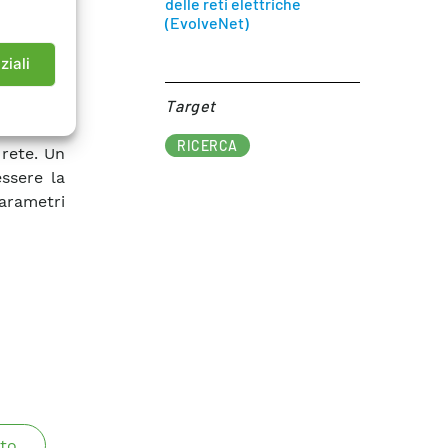
delle reti elettriche
ezione e
(EvolveNet)
si della
lizzati i
ziali
ifferenti
gati o al
Target​
canza di
RICERCA
 rete. Un
essere la
arametri
to