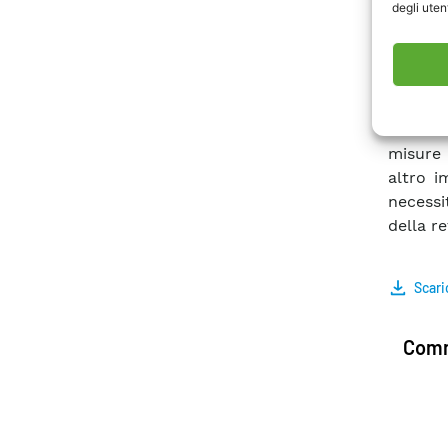
degli utent
le pres
selezi
letterat
metodi r
ipotesi
ricorso
misure 
altro i
necessi
della r
Scari
Comm