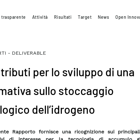
 trasparente
Attività
Risultati
Target
News
Open Innov
TI - DELIVERABLE
ributi per lo sviluppo di una
mativa sullo stoccaggio
logico dell’idrogeno
ente Rapporto fornisce una ricognizione sui principali
ivi di interesse per la tecnologia di accumulo g