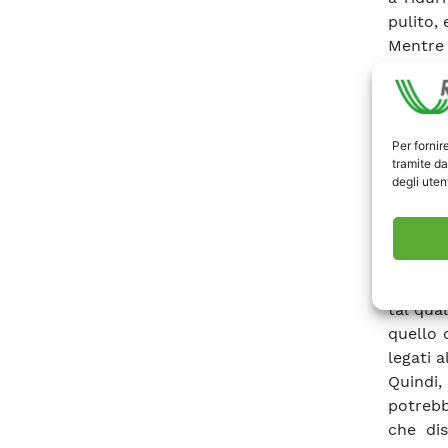
pulito, 
Mentre 
rete ga
di accu
poco co
Al fin
Per fornir
tramite da
potrebb
degli utent
a tale 
chiare.
Lo stoc
con lo 
discipl
tal qua
quello 
legati a
Quindi,
potrebb
che dis