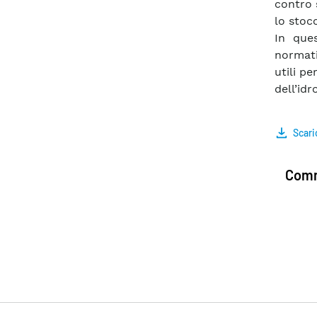
contro 
lo stocc
In ques
normati
utili p
dell’idr
Scari
Comm