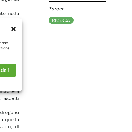
Target​
te nella
ecnologia
RICERCA
e ancora
ccumulo,
zione
azione
onsentire
on regole
affinità
ziali
normato e
 avvenire
ilabile a
i aspetti
’idrogeno
 a quella
uolo, di