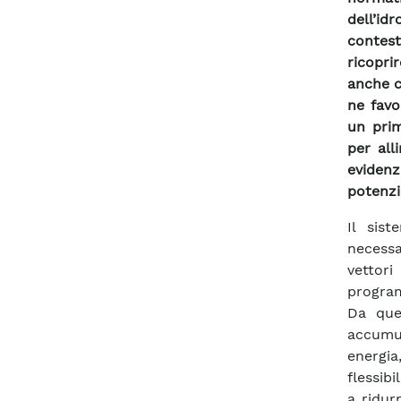
dell’i
contes
ricopri
anche c
ne favo
un prim
per all
eviden
potenzi
Il sis
necessar
vettori
program
Da que
accumul
energia
flessibi
a ridur