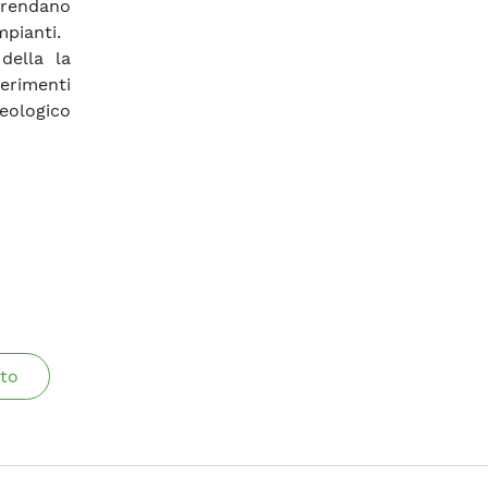
 rendano
mpianti.
della la
ferimenti
geologico
to