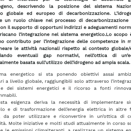
drogeno, descrivendo la posizione del sistema Nazio
to globale ed europeo di decarbonizzazione. L’idro
re un ruolo chiave nel processo di decarbonizzazione 
on il supporto di opportuni indirizzi e adeguamenti norm
riscano l’integrazione nel sistema energetico.Lo scopo 
o contributo per l’integrazione delle competenze in m
ineare le attività nazionali rispetto al contesto globale
ziando eventuali gap normativi, nell’ottica di un’
almente basata sull’utilizzo dell’idrogeno ad ampia scala.
tema energetico si sta ponendo obiettivi assai ambi
i a livello globale, raggiungibili solo attraverso l’integra
 e dei sistemi energetici e il ricorso a fonti rinnova
mabili.
sta esigenza deriva la necessità di implementare si
o e di trasformazione dell’energia elettrica in altre 
, da poter utilizzare e riconvertire in un’ottica di c
lità. Molte iniziative e molti studi attualmente in corso s
re le emissioni climalteranti, a realizzare un sistema e