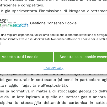
efficiente e competitivo.
è già sperimentata l’immissione di idrogeno direttamen
s (anche in Italia sebbene in maniera molto limitata), la t
mulo geologico dell’idrogeno (H2), si può considerar
Gestione Consenso Cookie
nosciuta.
e di favorire lo sviluppo di questa tecnologia di a
e una migliore esperienza, utilizziamo cookie che elaborano statistiche di naviga
ti non identificativi e pseudonimizzati. Non viene fatto uso di cookie per la profil
ero essere necessari degli adeguamenti normativi, per c
i.
tecnologia di poter essere implementata in sicurezza e c
caggio geologico dell’idrogeno potrebbe avere notevoli 
Accetta tutti i cookie
Accetta solo i cookie essen
stoccaggio del gas naturale, che in Italia è ampiamente 
inato. Tuttavia la trasposizione della normativa non può
Cookie
Privacy
le, in quanto il comportamento dell’idrogeno non è assim
del gas naturale in sottosuolo (si pensi in particolare agl
lla maggior fugacità e all’esplosività).
 se la normativa in materia di stoccaggio geologico dell
e da un lato ispirarsi a quella del settore gas o ancora
ciplina lo stoccaggio dell’anidride carbonica in sottos