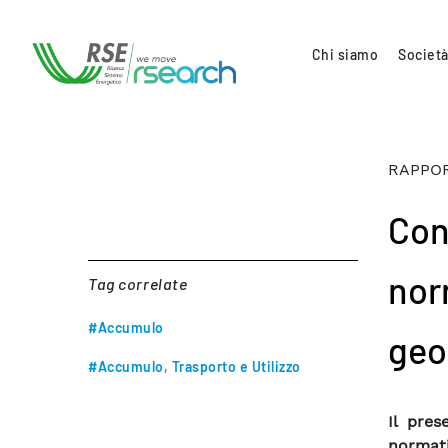
Chi siamo
Società
RAPPOR
Cont
nor
Tag correlate
#Accumulo
geo
#Accumulo, Trasporto e Utilizzo
Il pres
normat