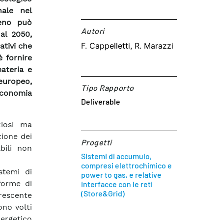
nale nel
geno può
Autori​
al 2050,
F. Cappelletti, R. Marazzi
ativi che
è fornire
ateria e
/europeo,
Tipo Rapporto
economia
Deliverable
ziosi ma
zione dei
Progetti
bili non
Sistemi di accumulo,
compresi elettrochimico e
stemi di
power to gas, e relative
forme di
interfacce con le reti
(Store&Grid)
rescente
ono volti
nergetico