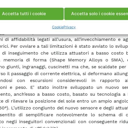
conda soluzione riguarda lo sviluppo di un nuovo si
Accetta tutti i cookie
Accetta solo i cookie essen
imento solare integrato all’interno del modulo CPV. 
te per gli inseguitori solari è costituito da motori elet
Cookie
Privacy
ggi e vari componenti accessori che comportano costi e
i di affidabilità legati all’usura, all’invecchiamento e ag
ici. Per ovviare a tali limitazioni è stato avviato lo svilu
 di inseguimento che utilizza attuatori a basso costo b
a memoria di forma (Shape Memory Alloys o SMA), 
ano giunti, ingranaggi, cuscinetti ma che, se scaldate pe
rso il passaggio di corrente elettrica, si deformano allun
endosi con escursioni considerevoli in rapporto a
ioni e peso. E’ stato inoltre sviluppato un nuovo se
nto, anch’esso a basso costo, basato su tecnologia a
e di rilevare la posizione del sole entro un ampio angolo
 60°). L’utilizzo congiunto del nuovo sensore e degli attu
sentito di semplificare notevolmente lo schema di c
ato negli inseguitori convenzionali con conseguente rid