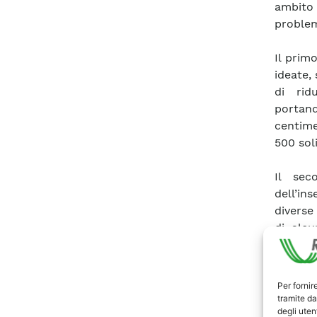
ambito 
problem
Il prim
ideate,
di rid
portand
centime
500 soli
Il sec
dell’in
diverse
di alcu
senza a
stata s
concent
Per fornir
soli e 
tramite da
degli utent
quello 