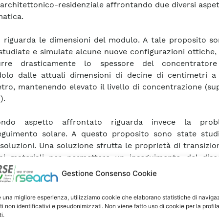
architettonico-residenziale affrontando due diversi aspett
atica.
o riguarda le dimensioni del modulo. A tale proposito s
 studiate e simulate alcune nuove configurazioni ottiche,
urre drasticamente lo spessore del concentratore
olo dalle attuali dimensioni di decine di centimetri a
tro, mantenendo elevato il livello di concentrazione (su
).
ondo aspetto affrontato riguarda invece la probl
seguimento solare. A questo proposito sono state stud
 soluzioni. Una soluzione sfrutta le proprietà di transizio
ni materiali per permettere un inseguimento del disc
vere alcuna parte in movimento. In questo caso la sol
Gestione Consenso Cookie
perimentata solo in una fase molto preliminare ed il li
razione raggiungibile è presumibile che sia compreso tr
e una migliore esperienza, utilizziamo cookie che elaborano statistiche di naviga
qualche decina di soli, valore comunque decisamente sup
ti non identificativi e pseudonimizzati. Non viene fatto uso di cookie per la profil
i.
(<1) dei concentratori luminescenti basati su un principio 