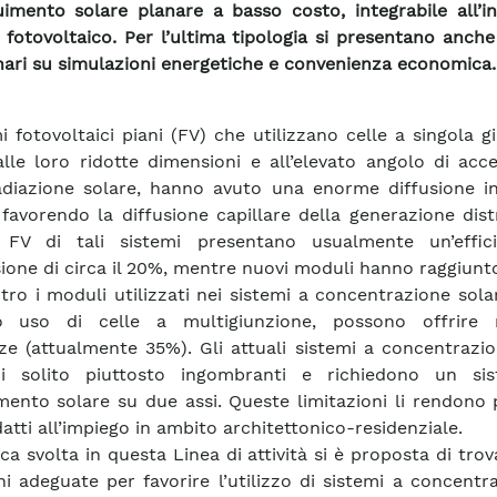
uimento solare planare a basso costo, integrabile all’i
fotovoltaico. Per l’ultima tipologia si presentano anche 
nari su simulazioni energetiche e convenienza economica.
mi fotovoltaici piani (FV) che utilizzano celle a singola g
alle loro ridotte dimensioni e all’elevato angolo di acc
adiazione solare, hanno avuto una enorme diffusione i
o favorendo la diffusione capillare della generazione distr
 FV di tali sistemi presentano usualmente un’effic
ione di circa il 20%, mentre nuovi moduli hanno raggiunto
tro i moduli utilizzati nei sistemi a concentrazione sola
o uso di celle a multigiunzione, possono offrire 
nze (attualmente 35%). Gli attuali sistemi a concentrazi
i solito piuttosto ingombranti e richiedono un si
mento solare su due assi. Queste limitazioni li rendono
atti all’impiego in ambito architettonico-residenziale.
ca svolta in questa Linea di attività si è proposta di trov
ni adeguate per favorire l’utilizzo di sistemi a concentr