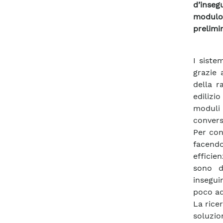
d’inseg
modulo 
prelimi
I siste
grazie 
della r
edilizi
moduli
convers
Per con
facend
efficie
sono d
insegui
poco ad
La ricer
soluzio