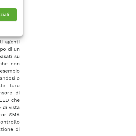
stema di
ziali
Lo stato
trici con
levati e
li agenti
ppo di un
asati su
che non
r esempio
gandosi o
lle loro
nsore di
 LED che
 di vista
atori SMA
ontrollo
uzione di