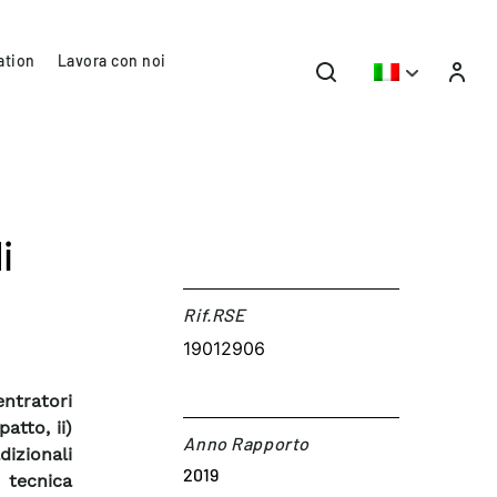
ation
Lavora con noi
i
Rif.RSE​
19012906
entratori
atto, ii)
Anno Rapporto
dizionali
2019
 tecnica