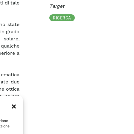
i di tale
Target​
RICERCA
ono state
 in grado
 solare,
 qualche
periore a
ematica
iate due
ne ottica
o solare
uzione è
vello di
a alcuni
zione
eriore a
azione
simile.