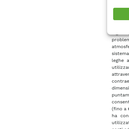
Una se
insegu
dell’ar
ingrana
problem
atmosfer
sistema
leghe 
utilizz
attrave
contra
dimens
puntame
consent
(fino a
ha con
utilizz