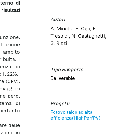
nterno di
risultati
Autori​
A. Minuto, E. Celi, F.
Trespidi, N. Castagnetti,
iunzione,
S. Rizzi
ettazione
n ambito
ibuita. I
ienza di
Tipo Rapporto
 il 22%.
Deliverable
re (CPV),
maggiori
one però,
stema di
Progetti
 pertanto
Fotovoltaico ad alta
efficienza (HighPerfPV)
are delle
azione in