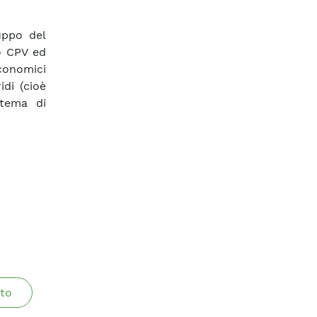
luppo del
o CPV ed
economici
idi (cioè
stema di
to