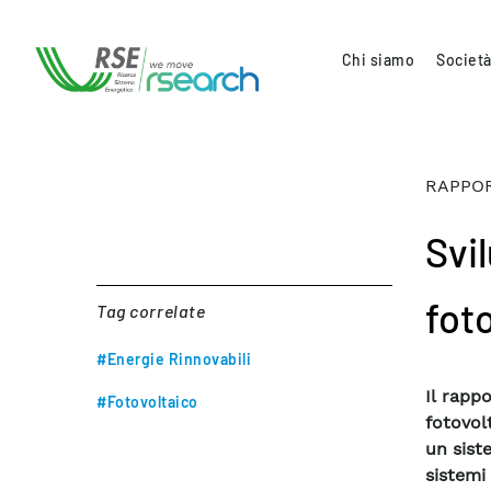
Chi siamo
Società
RAPPOR
Svi
fot
Tag correlate
#Energie Rinnovabili
Il rapp
#Fotovoltaico
fotovol
un sist
sistem