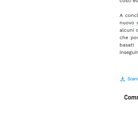
costi ed
A concl
nuovo s
alcuni 
che pos
basati
insegui
Scari
Comm