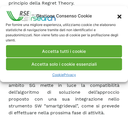
principio della Regret Theory.
L’approccio proposto combina la regola
Gestione Consenso Cookie
“minimax regret” con l’utilizzo di una tecnica di
ottimizzazione al fine di evitare la necessità di
Per fornire una migliore esperienza, utilizziamo cookie che elaborano
statistiche di navigazione tramite dati non identificativi e
determinare specifici schemi di pesi per l’analisi
pseudonimizzati. Non viene fatto uso di cookie per la profilazione degli
multi-criteri. È così possibile annullare i
utenti.
condizionamenti introdotti dalla soggettività del
decisore e fornire la soluzione con il più elevato
Accetta tutti i cookie
grado di accettazione, considerata l’intera platea
Accetta solo i cookie essenziali
di stakeholder.
L’analisi delle dimensioni tipiche dei problemi
Cookie
Privacy
decisionali relativi alla selezione progettuale in
ambito SG mette in luce la compatibilità
dell’algoritmo di soluzione dell’approccio
proposto con una sua integrazione nello
strumento SW “smartgrideval”, come si prevede
di effettuare nella prossima fase di attività.