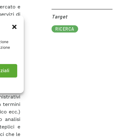
mercato e
ervizi di
Target​
nenza al
ulato, in
RICERCA
tione del
zione
oriscano
azione
mmabile,
ri e che
basato su
ziali
ossibile
rmativo e
istrativi
n termini
ico ecc.)
 analisi
eplici e
ci che le