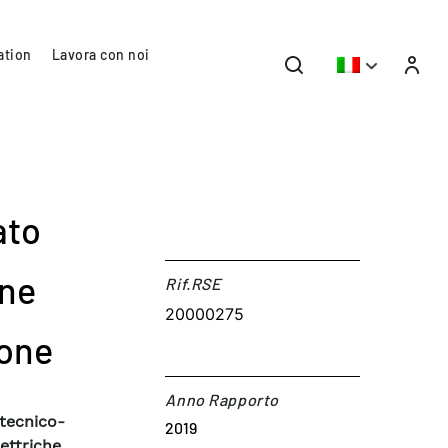
ation
Lavora con noi
ato
one
Rif.RSE​
20000275
ione
Anno Rapporto
tecnico-
2019
ettriche,