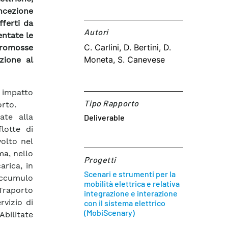
oncezione
fferti da
Autori​
entate le
C. Carlini, D. Bertini, D.
 promosse
Moneta, S. Canevese
zione al
i impatto
Tipo Rapporto
orto.
ate alla
Deliverable
flotte di
volto nel
ma, nello
Progetti
arica, in
Scenari e strumenti per la
accumulo
mobilità elettrica e relativa
Traporto
integrazione e interazione
vizio di
con il sistema elettrico
(MobiScenary)
bilitate