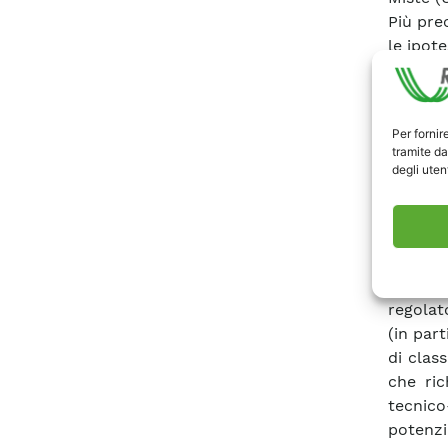
Più pre
le ipote
bilanc
deposit
sinergi
Per fornir
sistema
tramite da
l’inte
degli utent
autopro
tengano
dati p
conveni
In segu
regolat
(in par
di clas
che ric
tecnico
potenzi