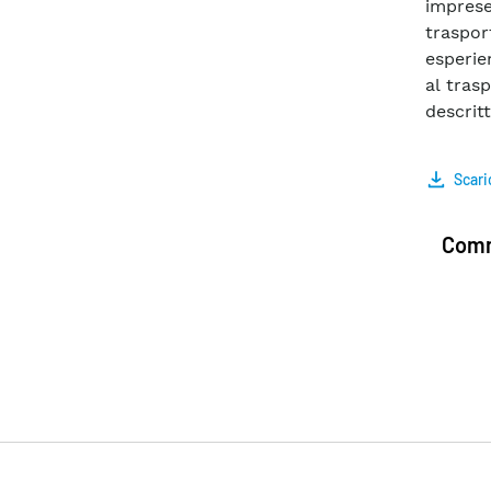
imprese
traspor
esperie
al tras
descrit
Scari
Comm