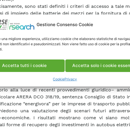
cisamente, sono stati definiti i criteri di accesso a tale 
si di impiego delle batterie dei mezzi per la fornitura di s
iamento durante la ricarica (sulla base della perma
Gestione Consenso Cookie
o dei mezzi stessi nelle varie fasce orarie); si è poi sim
a con il Progetto 2.2 “Modelli di architettura e di ges
e una migliore esperienza, utilizziamo cookie che elaborano statistiche di naviga
 e delle reti elettriche e della regolazione che fav
ti non identificativi e pseudonimizzati. Non viene fatto uso di cookie per la profil
grazione di generazione rinnovabile e non progra
i.
duzione, accumuli, comunità dell’energia e aggregato
 conto della penetrazione elettrica”, un caso di studio 
Accetta tutti i cookie
Accetta solo i cookie essen
ubblici, concentrandosi sulla valutazione della p
enza economica, per l’operatore del TPL, di tali servizi.
Cookie
Privacy
ito sono approfonditi nuovi aspetti tariffari di tipo no
orio alla luce di recenti provvedimenti giuridico– ammin
ticolare ARERA DCO 318/19, sentenza Consiglio di Stato i
sificazione “energivora” per le imprese di trasporto pubbl
hiedono una valutazione degli scenari futuri attraverso
-economiche. I risultati mostrano come vi siano molt
ali forme di recupero degli investimenti in autobus elettri