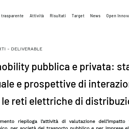
 trasparente
Attività
Risultati
Target
News
Open Innov
TI - DELIVERABLE
obility pubblica e privata: st
ale e prospettive di interazi
le reti elettriche di distribuz
mento riepiloga l’attività di valutazione dell’impatto 
co, per società del trasporto pubblico e per imprese el