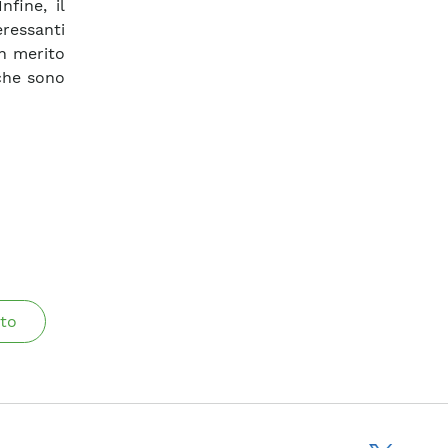
fine, il
eressanti
in merito
 che sono
to