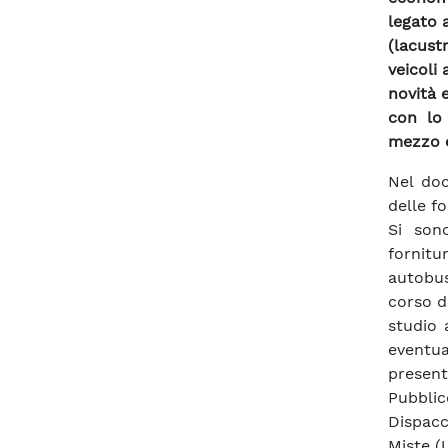
legato 
(lacustr
veicoli
novità 
con lo 
mezzo e
Nel doc
delle f
Si son
fornitu
autobus
corso d
studio 
eventua
presen
Pubblic
Dispacc
Miste (