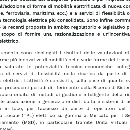
all’adozione di forme di mobilità elettrificata di nuova c
e, ferroviaria, marittima ecc.) e a servizi di flessibilità o
 a tecnologia elettrica più consolidata. Sono infine comm
e le recenti proposte in ambito regolatorio e legislativo
scopo di fornire una razionalizzazione e un’incentiva
lettrico.
umento sono riepilogati i risultati delle valutazioni d
orme più innovative di mobilità nelle varie forme del trasp
o valutate le potenzialità tecnico-economiche colleg
ra di servizi di flessibilità nella ricarica da parte di 
 elettrici. L’attività è consistita, sulla base di quanto s
ei precedenti periodi di riferimento della Ricerca di Siste
approfondito di metodi di gestione intelligente della ric
le associazione a generazione distribuita e sistemi di 
ti in loco, per l’accesso da parte di operatori del 
o Locale (TPL) elettrico su gomma al Mercato per il Ser
iamento (MSD), in particolare tramite Unità Virtuali A
UVAM).