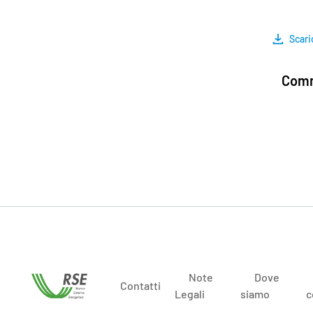
Scari
Comm
Note
Dove
Contatti
Legali
siamo
c