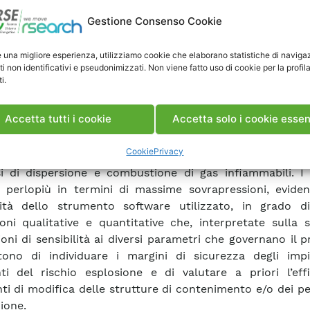
boratorio prova di media potenza (MP), geometria con al
Gestione Consenso Cookie
inamento. In entrambi i casi si prende in considerazione 
to primario (arco interno) in un trasformatore, il cedime
e una migliore esperienza, utilizziamo cookie che elaborano statistiche di naviga
esplosione primaria) con conseguente rilascio di gas (i
ti non identificativi e pseudonimizzati. Non viene fatto uso di cookie per la profil
ne, ecc.) e olio nebulizzato all’esterno della cassa. Sull
i.
ento sono state valutate le conseguenze sull’ambiente i
torio e circostante in termini di massime sovrapr
Accetta tutti i cookie
Accetta solo i cookie essen
ture e dispersione dei prodotti di combustione. Le sim
he sono state condotte utilizzando il codice di fluido
Cookie
Privacy
azionale commerciale FLACS, che consente lo stu
i di dispersione e combustione di gas infiammabili. I r
i perlopiù in termini di massime sovrapressioni, eviden
ilità dello strumento software utilizzato, in grado di
ioni qualitative e quantitative che, interpretate sulla 
ioni di sensibilità ai diversi parametri che governano il 
ono di individuare i margini di sicurezza degli impi
ti del rischio esplosione e di valutare a priori l’effi
nti di modifica delle strutture di contenimento e/o dei pe
ione.