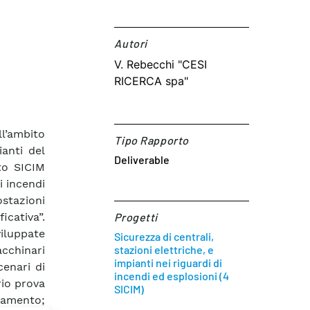
Autori​
V. Rebecchi "CESI
RICERCA spa"
ll’ambito
Tipo Rapporto
anti del
Deliverable
tto SICIM
i incendi
ostazioni
icativa”.
Progetti
viluppate
Sicurezza di centrali,
stazioni elettriche, e
acchinari
impianti nei riguardi di
cenari di
incendi ed esplosioni (4
rio prova
SICIM)
namento;