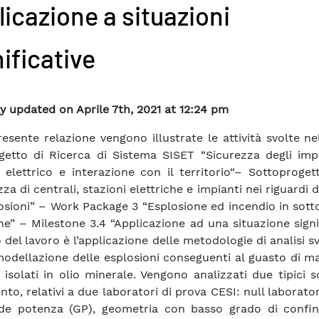
licazione a situazioni
ificative
y updated on Aprile 7th, 2021 at 12:24 pm
resente relazione vengono illustrate le attività svolte ne
getto di Ricerca di Sistema SISET “Sicurezza degli impi
 elettrico e interazione con il territorio“– Sottoproge
za di centrali, stazioni elettriche e impianti nei riguardi d
osioni” – Work Package 3 “Esplosione ed incendio in sott
che” – Milestone 3.4 “Applicazione ad una situazione signif
 del lavoro è l’applicazione delle metodologie di analisi s
modellazione delle esplosioni conseguenti al guasto di m
i isolati in olio minerale. Vengono analizzati due tipici s
nto, relativi a due laboratori di prova CESI: null laborato
nde potenza (GP), geometria con basso grado di confi