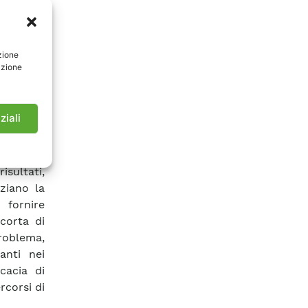
to grado
l’ipotesi
nto della
zione
drogeno,
azione
a base di
nterno al
essioni,
ziali
ulazioni
dinamica
dio dei
isultati,
ziano la
 fornire
scorta di
problema,
anti nei
cacia di
rcorsi di