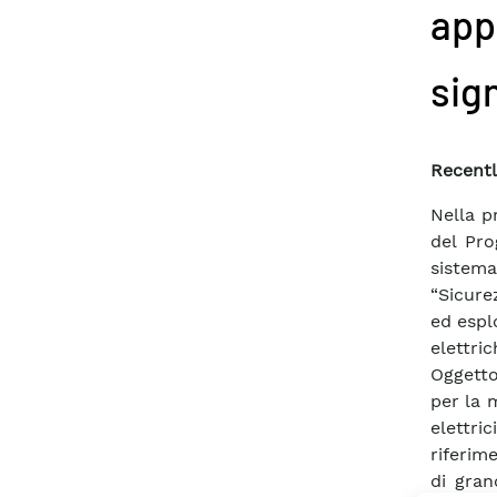
app
sign
Recentl
Nella p
del Pro
sistema
“Sicurez
ed espl
elettri
Oggetto
per la 
elettric
riferime
di gra