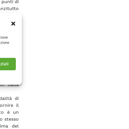
 punti di
nzitutto
iante un
on aria,
arazione
reformer
zione
azione
ente [2]
punto di
 (SR). Le
to basato
ziali
ttenibili
be su un
ti dalla
alità di
rnire il
oto è un
o stesso
rima del