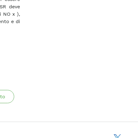
 SR deve
i NO x ),
nto e di
to