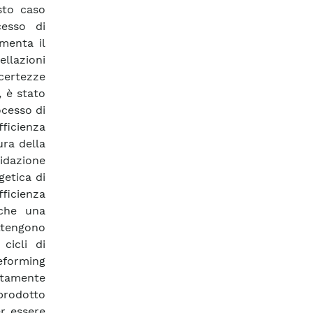
sto caso
cesso di
menta il
llazioni
certezze
, è stato
ocesso di
ficienza
ura della
idazione
getica di
ficienza
nche una
ottengono
cicli di
eforming
ttamente
prodotto
r essere