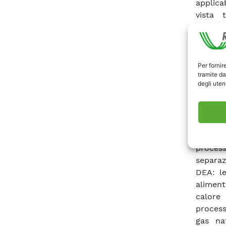
applica
vista 
consid
reform
seguito
CO 2 -
Per fornir
tramite da
POX era
degli utent
come s
vista e
prestaz
sulla p
da due
proces
separaz
DEA: le
aliment
calore
process
gas na