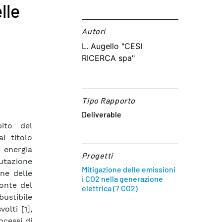
lle
Autori​
L. Augello "CESI
RICERCA spa"
Tipo Rapporto
Deliverable
bito del
l titolo
 energia
Progetti
lutazione
Mitigazione delle emissioni
one delle
i CO2 nella generazione
onte del
elettrica (7 CO2)
stibile
olti [1],
ocessi di