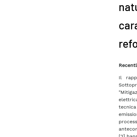
natu
car
ref
Recentl
Il rap
Sottop
"Mitig
elettric
tecnica
emissio
proces
antecom
[2] han