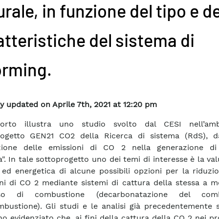
rale, in funzione del tipo e de
atteristiche del sistema di
orming.
y updated on Aprile 7th, 2021 at 12:20 pm
porto illustra uno studio svolto dal CESI nell’am
rogetto GEN21 CO2 della Ricerca di sistema (RdS), da
azione delle emissioni di CO 2 nella generazione di
a". In tale sottoprogetto uno dei temi di interesse è la va
 ed energetica di alcune possibili opzioni per la riduzi
ni di CO 2 mediante sistemi di cattura della stessa a m
so di combustione (decarbonatazione del combu
bustione). Gli studi e le analisi già precedentemente sv
no evidenziato che, ai fini della cattura della CO 2 nei pr