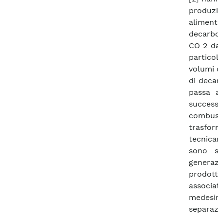
produzi
aliment
decarbo
CO 2 da
partico
volumi 
di deca
passa 
succes
combust
trasfor
tecnica
sono s
generaz
prodott
associa
medesi
separaz