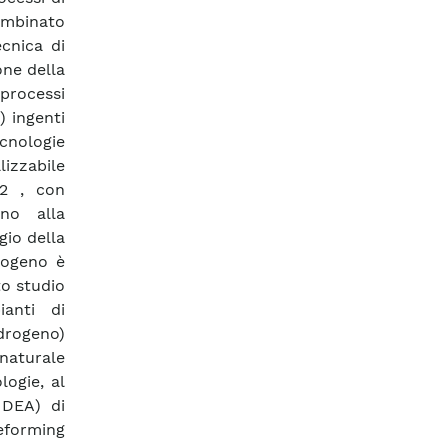
ombinato
ecnica di
one della
 processi
) ingenti
ecnologie
lizzabile
 2 , con
eno alla
gio della
rogeno è
to studio
ianti di
idrogeno)
naturale
logie, al
 DEA) di
reforming