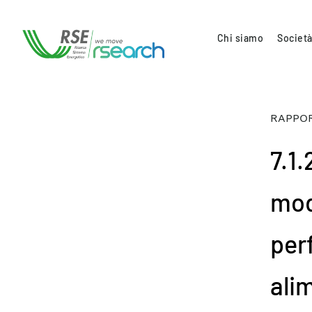
Chi siamo
Società
RAPPOR
7.1
mod
per
ali