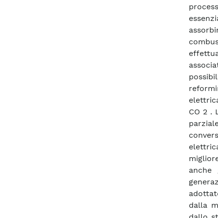
process
essenz
assorb
combus
effett
associa
possibil
reformi
elettri
CO 2 . 
parzial
convers
elettr
miglior
anche g
genera
adottat
dalla m
dallo s