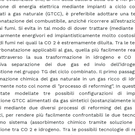
one di energia elettrica mediante impianti a ciclo c
ati a gas naturale (GTCC), è preferibile adottare una t
natazione del combustibile, anziché ricorrere all’estrazi
i fumi. Si evita in tal modo di dover trattare (mediante
larmente energivori ed impiantisticamente molto costosi
di fumi nei quali la CO 2 è estremamente diluita. Tra le t
rbonatazione applicabili al gas, quella più facilmente rea
attraverso la sua trasformazione in idrogeno e CO
siva separazione dei due gas ed invio dell’idrog
ione nel gruppo TG del ciclo combinato. Il primo passag
mazione chimica del gas naturale in un gas ricco di id
mente noto col nome di "processo di reforming". In ques
tate modellate tre possibili configurazioni di imp
ione GTCC alimentati da gas sintetici (sostanzialmente 
i mediante due diversi processi di reforming del gas 
ti, per rendere più facilmente confrontabili le due tecno
mo sistema (assorbimento chimico tramite soluzione
ione tra CO 2 e idrogeno. Tra le possibili tecnologie di 