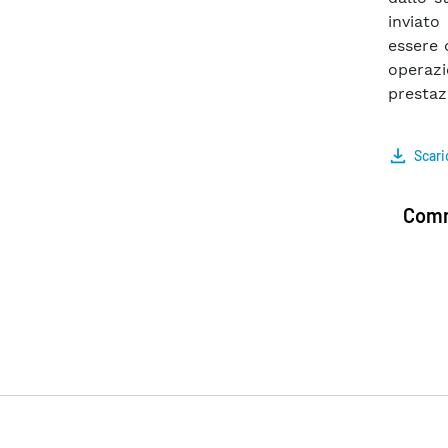
inviat
essere d
operazi
prestaz
Scari
Comm