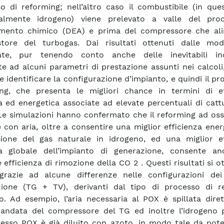
o di reforming; nell’altro caso il combustibile (in que
ialmente idrogeno) viene prelevato a valle del pro
imento chimico (DEA) e prima del compressore che ali
tore del turbogas. Dai risultati ottenuti dalle mode
uate, pur tenendo conto anche delle inevitabili in
te ad alcuni parametri di prestazione assunti nei calcoli
e identificare la configurazione d’impianto, e quindi il pr
ng, che presenta le migliori chance in termini di ef
ca ed energetica associate ad elevate percentuali di catt
Le simulazioni hanno confermato che il reforming ad oss
e con aria, oltre a consentire una miglior efficienza ener
ione del gas naturale in idrogeno, ed una miglior ef
ica globale dell’impianto di generazione, consente a
e efficienza di rimozione della CO 2 . Questi risultati si 
razie ad alcune differenze nelle configurazioni dei 
zione (TG + TV), derivanti dal tipo di processo di r
o. Ad esempio, l’aria necessaria al POX è spillata dire
andata del compressore del TG ed inoltre l’idrogeno 
tesso POX è già diluito con azoto, in modo tale da pote