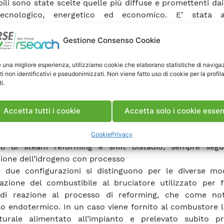
bili sono state scelte quelle più diffuse e promettenti dai
tecnologico, energetico ed economico. E’ stata a
erata la produzione di idrogeno da gas naturale med
ing ad ossidazione parziale catalitica (POX o POR) c
Gestione Consenso Cookie
 da due stadi standard di shift del CO e successiva sep
idrogeno mediante un convenzionale processo DEA. Il 
e una migliore esperienza, utilizziamo cookie che elaborano statistiche di naviga
ti non identificativi e pseudonimizzati. Non viene fatto uso di cookie per la profil
 già stato peraltro identificato in uno studio preced
i.
oluzione potenzialmente più promettente, almeno dal 
nergetico, rispetto al più tradizionale steam reforming
ioni elettriche, energetiche ed ambientali di un impian
Accetta tutti i cookie
Accetta solo i cookie essen
rima tecnologia sono state poi confrontate con quelle o
 configurazione più convenzionali, basate entram
Cookie
Privacy
so di steam reforming e shift bistadio, sempre segui
ione dell’idrogeno con processo
 due configurazioni si distinguono per le diverse mod
azione del combustibile al bruciatore utilizzato per fo
 di reazione al processo di reforming, che come n
o endotermico. In un caso viene fornito al combustore l
turale alimentato all’impianto e prelevato subito p