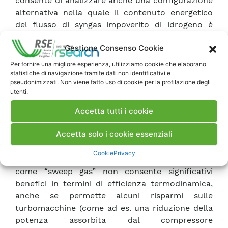
consente di analizzare anche una configurazione
alternativa nella quale il contenuto energetico
del flusso di syngas impoverito di idrogeno è
recuperato mediante produzione di vapore di
Gestione Consenso Cookie
alta pressione, anziché mediante l’espansione
della corrente come nel caso precedente. La
Per fornire una migliore esperienza, utilizziamo cookie che elaborano
presenza della turbina a vapore consente
statistiche di navigazione tramite dati non identificativi e
pseudonimizzati. Non viene fatto uso di cookie per la profilazione degli
un’ulteriore configurazione alternativa nella
utenti.
quale una parte del vapore fluente in turbina
viene estratto e utilizzato come “sweep gas nel
Accetta tutti i cookie
reattore a membrana” al fine di elevare la
Accetta solo i cookie essenziali
pressione di estrazione dell’idrogeno. Analisi ad
hoc (effettuate a pari superficie di membrana)
Cookie
Privacy
hanno dimostrato però che l’utilizzo di vapore
come “sweep gas” non consente significativi
benefici in termini di efficienza termodinamica,
anche se permette alcuni risparmi sulle
turbomacchine (come ad es. una riduzione della
potenza assorbita dal compressore